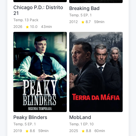
Chicago P.D.: Distrito
Breaking Bad
21
Temp. 5 EP. 1
Temp. 13 Pack
2012
8.7
59min
2026
10.0
43min
Peaky Blinders
MobLand
Temp. 5 EP. 1
Temp. 1 EP. 10
2019
8.6
59min
2025
8.8
60min