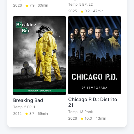
Temp. 5 EP. 22
2026
7.9
60min
2025
9.2
47min
Chicago P.D.: Distrito
Breaking Bad
21
Temp. 5 EP. 1
Temp. 13 Pack
2012
8.7
59min
2026
10.0
43min