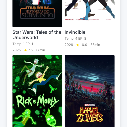
Star Wars: Tales of the
Invincible
Underworld
Temp. 4 EP. 8
Temp. 1 EP. 1
2026
10.0
55min
2025
7.5
17min