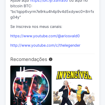
Ajude aqui
https://bit.ly/3Shfa5o
ou aqui no
bitcoin BTC:
"bc1qpp6vyrm7e9rku4h4p9v4d5xdywc0x8rrfx
g04y"
Se inscreva nos meus canais:
https://www.youtube.com/@ariosvald0
http://www.youtube.com/c/thelegender
Recomendações