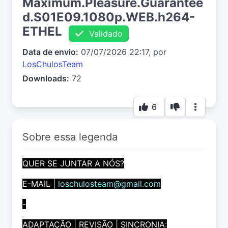
Maximum.Pleasure.Guarantee
d.S01E09.1080p.WEB.h264-
ETHEL
Validado
Data de envio:
07/07/2026 22:17, por
LosChulosTeam
Downloads:
72
6
Sobre essa legenda
QUER SE JUNTAR A NÓS?
E-MAIL |
loschulosteam@gmail.com
-
ADAPTAÇÃO | REVISÃO | SINCRONIA: