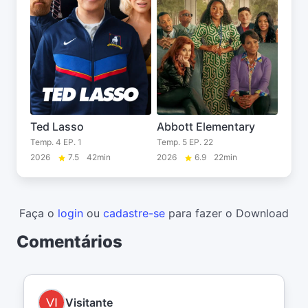
Ted Lasso
Abbott Elementary
Temp. 4 EP. 1
Temp. 5 EP. 22
2026
7.5
42min
2026
6.9
22min
Faça o
login
ou
cadastre-se
para fazer o Download
Comentários
Visitante