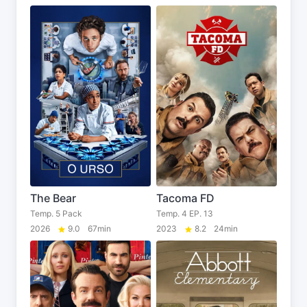
The Bear
Tacoma FD
Temp. 5 Pack
Temp. 4 EP. 13
2026
9.0
67min
2023
8.2
24min