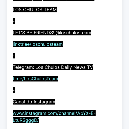
LOS CHULOS TEAM
-
LET'S BE FRIENDS! @loschulosteam
linktr.ee/loschulosteam
-
Telegram: Los Chulos Daily News TV
t.me/LosChulosTeam
-
Canal do Instagram
www.instagram.com/channel/AbYz-E-
LtuR5gggD/