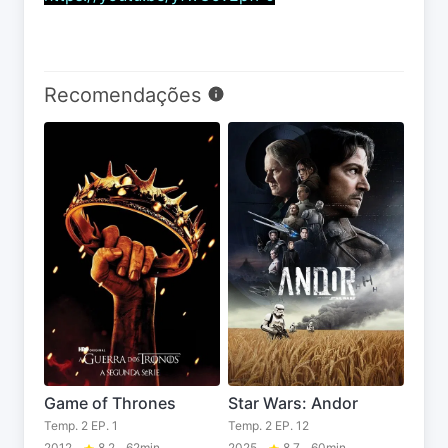
Recomendações
Game of Thrones
Star Wars: Andor
Temp. 2 EP. 1
Temp. 2 EP. 12
2012
8.2
62min
2025
8.7
60min