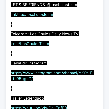
LET'S BE FRIENDS! @loschulosteam
linktr.ee/loschulosteam
-
Telegram: Los Chulos Daily News TV
t.me/LosChulosTeam
-
Canal do Instagram
https://www.instagram.com/channel/AbYz-E-
LtuR5gggD/
-
Trailer Legendado
https://youtu.be/yfwOcvEpfP0