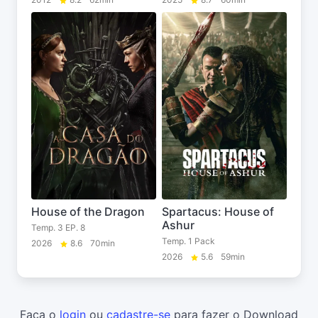
House of the Dragon
Spartacus: House of
Ashur
Temp. 3 EP. 8
Temp. 1 Pack
2026
8.6
70min
2026
5.6
59min
Faça o
login
ou
cadastre-se
para fazer o Download