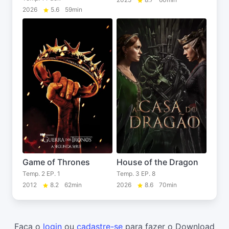
2026
5.6
59min
Game of Thrones
House of the Dragon
Temp. 2 EP. 1
Temp. 3 EP. 8
2012
8.2
62min
2026
8.6
70min
Faça o
login
ou
cadastre-se
para fazer o Download