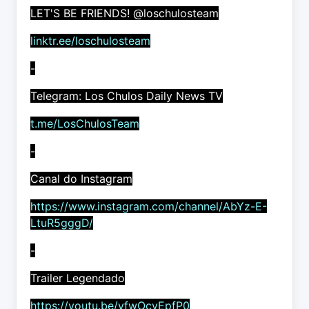
LET'S BE FRIENDS! @loschulosteam
linktr.ee/loschulosteam
-
Telegram: Los Chulos Daily News TV
t.me/LosChulosTeam
-
Canal do Instagram
https://www.instagram.com/channel/AbYz-E-
LtuR5gggD/
-
Trailer Legendado
https://youtu.be/yfwOcvEpfP0