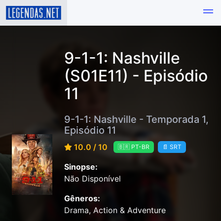
9-1-1: Nashville
(S01E11) - Episódio
11
9-1-1: Nashville - Temporada 1,
Episódio 11
10.0 / 10
🇧🇷 PT-BR
📄 SRT
Sinopse:
Não Disponível
Gêneros:
Drama, Action & Adventure