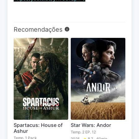
Recomendações
Spartacus: House of
Star Wars: Andor
Ashur
Temp. 2 EP. 12
Temp. 1 Pack
2025
8.7
60min