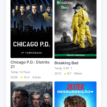
Chicago P.D.: Distrito
Breaking Bad
21
Temp. 5 EP. 1
Temp. 13 Pack
2012
8.7
59min
2026
10.0
43min