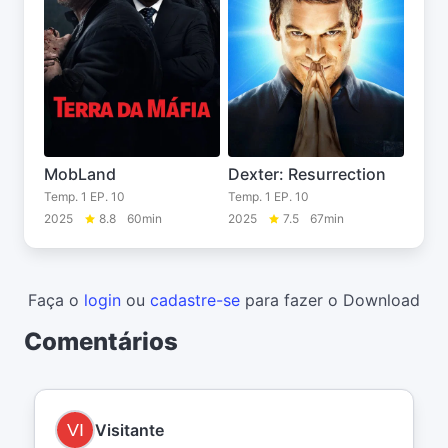
MobLand
Dexter: Resurrection
Temp. 1 EP. 10
Temp. 1 EP. 10
2025
8.8
60min
2025
7.5
67min
Faça o
login
ou
cadastre-se
para fazer o Download
Comentários
Visitante