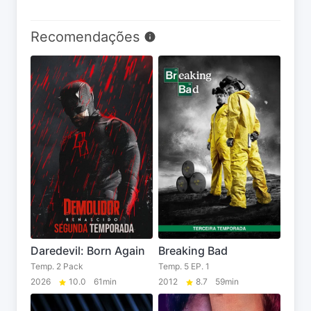
Recomendações
Daredevil: Born Again
Breaking Bad
Temp. 2 Pack
Temp. 5 EP. 1
2026
10.0
61min
2012
8.7
59min