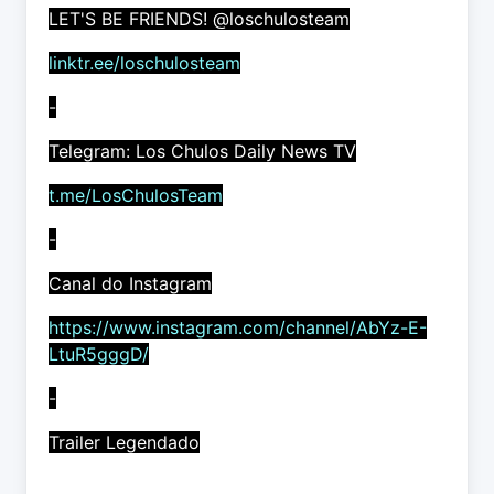
LET'S BE FRIENDS! @loschulosteam
linktr.ee/loschulosteam
-
Telegram: Los Chulos Daily News TV
t.me/LosChulosTeam
-
Canal do Instagram
https://www.instagram.com/channel/AbYz-E-
LtuR5gggD/
-
Trailer Legendado