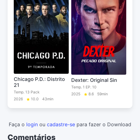
Chicago P.D.: Distrito
Dexter: Original Sin
21
Temp. 1 EP. 10
Temp. 13 Pack
2025
8.6
59min
2026
10.0
43min
Faça o
login
ou
cadastre-se
para fazer o Download
Comentários