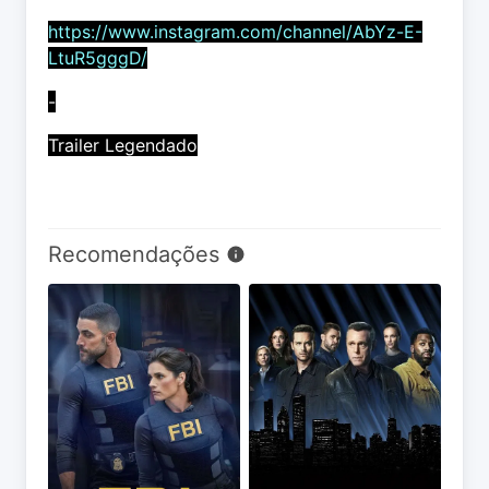
https://www.instagram.com/channel/AbYz-E-
LtuR5gggD/
-
Trailer Legendado
Recomendações