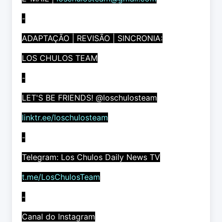
-
ADAPTAÇÃO | REVISÃO | SINCRONIA:
LOS CHULOS TEAM
-
LET'S BE FRIENDS! @loschulosteam
linktr.ee/loschulosteam
-
Telegram: Los Chulos Daily News TV
t.me/LosChulosTeam
-
Canal do Instagram