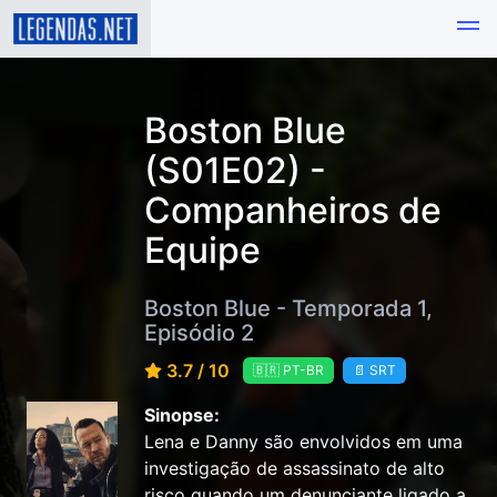
Boston Blue
(S01E02) -
Companheiros de
Equipe
Boston Blue - Temporada 1,
Episódio 2
3.7 / 10
🇧🇷 PT-BR
📄 SRT
Sinopse:
Lena e Danny são envolvidos em uma
investigação de assassinato de alto
risco quando um denunciante ligado a