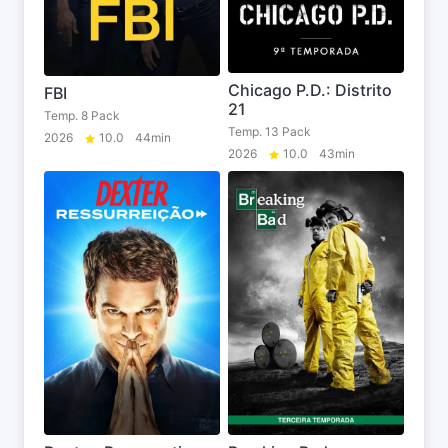
Chicago P.D.: Distrito
FBI
21
Temp. 8 Pack
Temp. 13 Pack
2026
10.0
44min
2026
10.0
43min