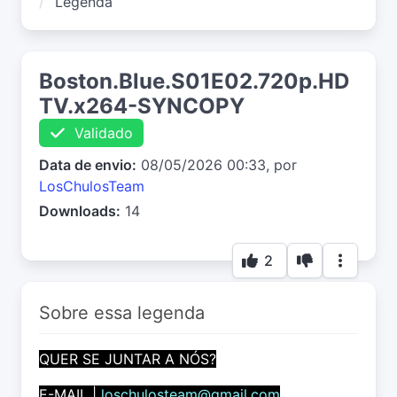
Legenda
Boston.Blue.S01E02.720p.HD
TV.x264-SYNCOPY
Validado
Data de envio:
08/05/2026 00:33, por
LosChulosTeam
Downloads:
14
2
Sobre essa legenda
QUER SE JUNTAR A NÓS?
E-MAIL |
loschulosteam@gmail.com