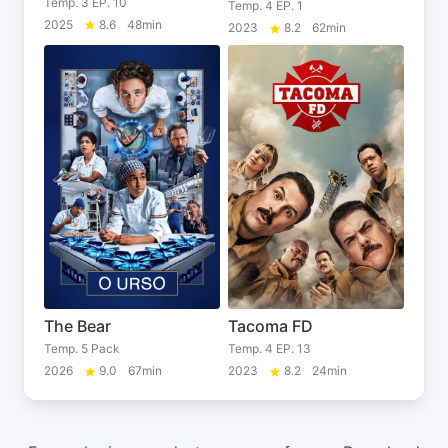
Temp. 3 EP. 10
Temp. 4 EP. 1
2025
8.6
48min
2023
8.2
62min
The Bear
Tacoma FD
Temp. 5 Pack
Temp. 4 EP. 13
2026
9.0
67min
2023
8.2
24min