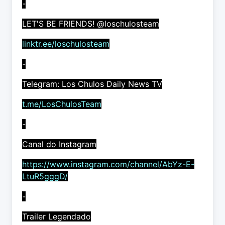
-
LET'S BE FRIENDS! @loschulosteam
linktr.ee/loschulosteam
-
Telegram: Los Chulos Daily News TV
t.me/LosChulosTeam
-
Canal do Instagram
https://www.instagram.com/channel/AbYz-E-
LtuR5gggD/
-
Trailer Legendado