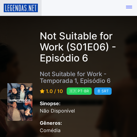
Not Suitable for
Work (S01E06) -
Episódio 6
Not Suitable for Work -
Temporada 1, Episódio 6
1.0 / 10
🇧🇷 PT-BR
📄 SRT
Sinopse:
Não Disponível
Gêneros:
Comédia