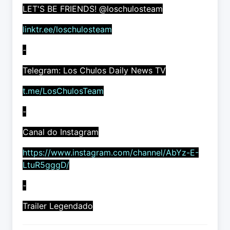
LET'S BE FRIENDS! @loschulosteam
linktr.ee/loschulosteam
-
Telegram: Los Chulos Daily News TV
t.me/LosChulosTeam
-
Canal do Instagram
https://www.instagram.com/channel/AbYz-E-
LtuR5gggD/
-
Trailer Legendado