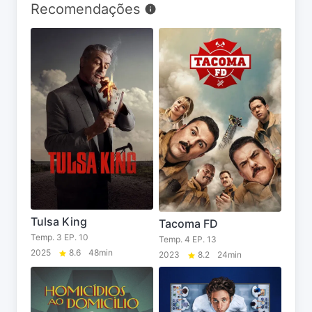
Recomendações
Tulsa King
Tacoma FD
Temp. 3 EP. 10
Temp. 4 EP. 13
2025
8.6
48min
2023
8.2
24min