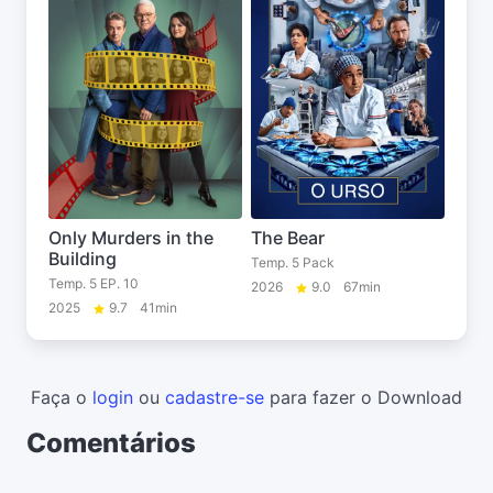
Only Murders in the
The Bear
Building
Temp. 5 Pack
Temp. 5 EP. 10
2026
9.0
67min
2025
9.7
41min
Faça o
login
ou
cadastre-se
para fazer o Download
Comentários