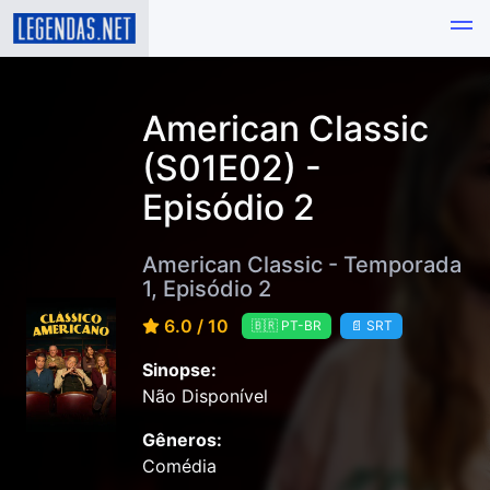
American Classic
(S01E02) -
Episódio 2
American Classic - Temporada
1, Episódio 2
6.0 / 10
🇧🇷 PT-BR
📄 SRT
Sinopse:
Não Disponível
Gêneros:
Comédia