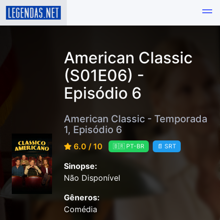
American Classic
(S01E06) -
Episódio 6
American Classic - Temporada
1, Episódio 6
6.0 / 10
🇧🇷 PT-BR
📄 SRT
Sinopse:
Não Disponível
Gêneros:
Comédia