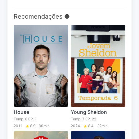
Recomendações
House
Young Sheldon
Temp. 8 EP. 1
Temp. 7 EP. 22
2011
8.9
90min
2024
8.4
22min