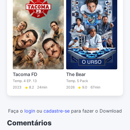
Tacoma FD
The Bear
Temp. 4 EP. 13
Temp. 5 Pack
2023
8.2
24min
2026
9.0
67min
Faça o
login
ou
cadastre-se
para fazer o Download
Comentários