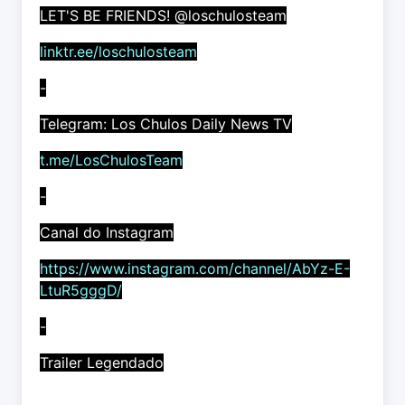
LET'S BE FRIENDS! @loschulosteam
linktr.ee/loschulosteam
-
Telegram: Los Chulos Daily News TV
t.me/LosChulosTeam
-
Canal do Instagram
https://www.instagram.com/channel/AbYz-E-
LtuR5gggD/
-
Trailer Legendado