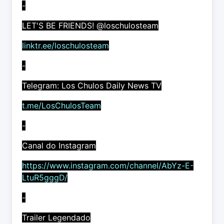
-
LET'S BE FRIENDS! @loschulosteam
linktr.ee/loschulosteam
-
Telegram: Los Chulos Daily News TV
t.me/LosChulosTeam
-
Canal do Instagram
https://www.instagram.com/channel/AbYz-E-
LtuR5gggD/
-
Trailer Legendado