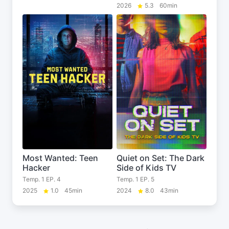
2026
5.3
60min
Most Wanted: Teen
Quiet on Set: The Dark
Hacker
Side of Kids TV
Temp. 1 EP. 4
Temp. 1 EP. 5
2025
1.0
45min
2024
8.0
43min