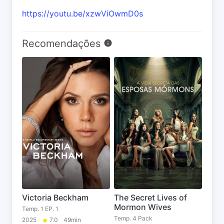
https://youtu.be/xzwViOwmD0s
Recomendações
Victoria Beckham
The Secret Lives of
Mormon Wives
Temp. 1 EP. 1
Temp. 4 Pack
2025
7.0
49min