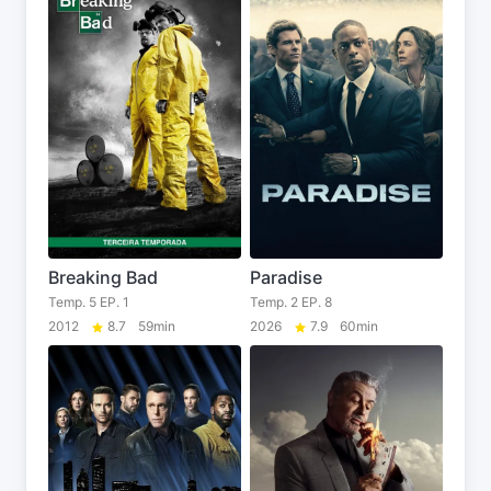
Breaking Bad
Paradise
Temp. 5 EP. 1
Temp. 2 EP. 8
2012
8.7
59min
2026
7.9
60min