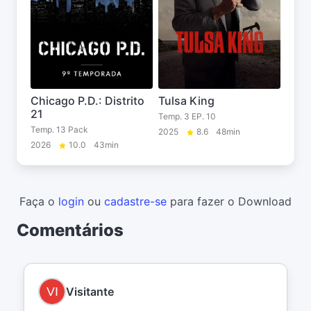
Chicago P.D.: Distrito
Tulsa King
21
Temp. 3 EP. 10
Temp. 13 Pack
2025
8.6
48min
2026
10.0
43min
Faça o
login
ou
cadastre-se
para fazer o Download
Comentários
Visitante