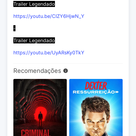
Trailer Legendado
https://youtu.be/CIZY6HjwN_Y
-
Trailer Legendado
https://youtu.be/UyARsKy0TkY
Recomendações