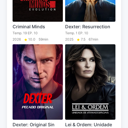
Criminal Minds
Dexter: Resurrection
Temp. 19 EP. 10
Temp. 1 EP. 10
2026
10.0
59min
2025
7.5
67min
Dexter: Original Sin
Lei & Ordem: Unidade