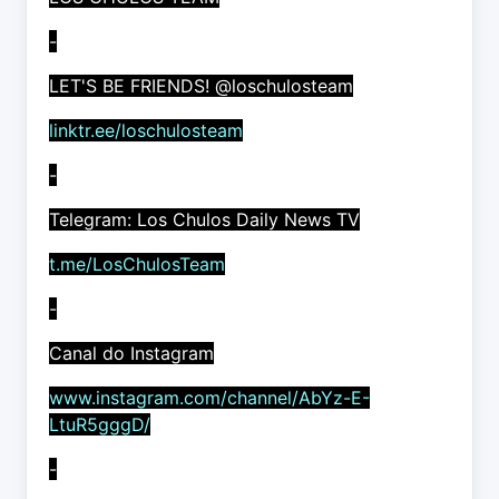
-
LET'S BE FRIENDS! @loschulosteam
linktr.ee/loschulosteam
-
Telegram: Los Chulos Daily News TV
t.me/LosChulosTeam
-
Canal do Instagram
www.instagram.com/channel/AbYz-E-
LtuR5gggD/
-