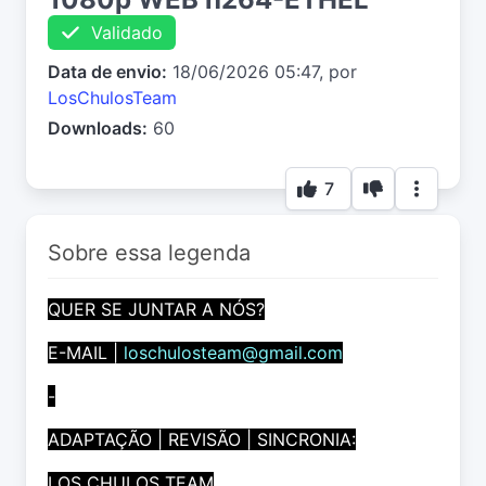
Validado
Data de envio:
18/06/2026 05:47, por
LosChulosTeam
Downloads:
60
7
Sobre essa legenda
QUER SE JUNTAR A NÓS?
E-MAIL |
loschulosteam@gmail.com
-
ADAPTAÇÃO | REVISÃO | SINCRONIA:
LOS CHULOS TEAM