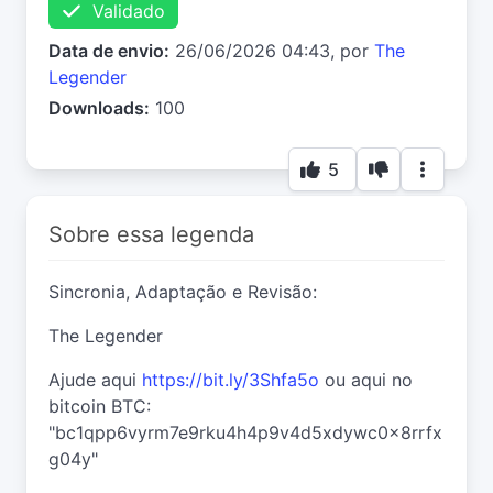
Validado
Data de envio:
26/06/2026 04:43, por
The
Legender
Downloads:
100
5
Sobre essa legenda
Sincronia, Adaptação e Revisão:
The Legender
Ajude aqui
https://bit.ly/3Shfa5o
ou aqui no
bitcoin BTC:
"bc1qpp6vyrm7e9rku4h4p9v4d5xdywc0x8rrfx
g04y"