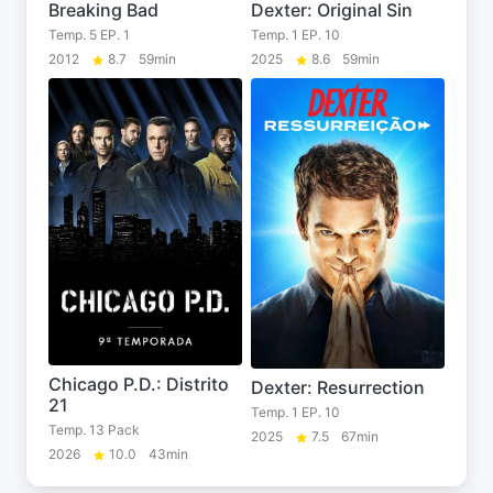
Breaking Bad
Dexter: Original Sin
Temp. 5 EP. 1
Temp. 1 EP. 10
2012
8.7
59min
2025
8.6
59min
Chicago P.D.: Distrito
Dexter: Resurrection
21
Temp. 1 EP. 10
Temp. 13 Pack
2025
7.5
67min
2026
10.0
43min