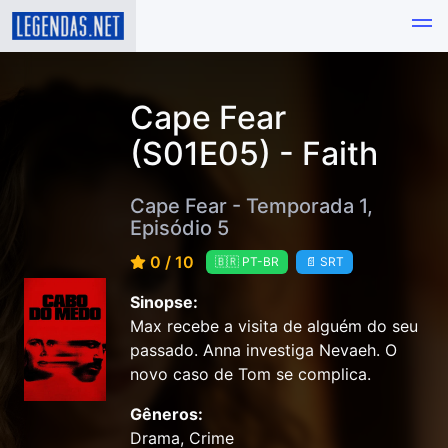
Cape Fear
(S01E05) - Faith
Cape Fear - Temporada 1,
Episódio 5
0 / 10
🇧🇷 PT-BR
📄 SRT
Sinopse:
Max recebe a visita de alguém do seu
passado. Anna investiga Nevaeh. O
novo caso de Tom se complica.
Gêneros:
Drama, Crime