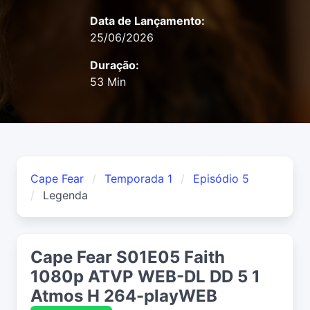
Data de Lançamento:
25/06/2026
Duração:
53 Min
Cape Fear
Temporada 1
Episódio 5
Legenda
Cape Fear S01E05 Faith
1080p ATVP WEB-DL DD 5 1
Atmos H 264-playWEB