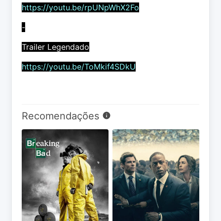
https://youtu.be/rpUNpWhX2Fo
-
Trailer Legendado
https://youtu.be/ToMkif4SDkU
Recomendações