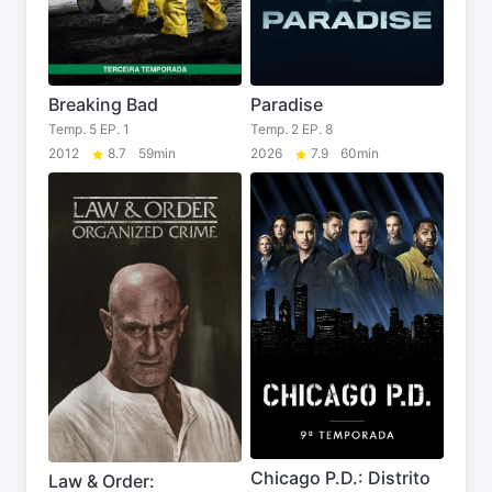
Breaking Bad
Paradise
Temp. 5 EP. 1
Temp. 2 EP. 8
2012
8.7
59min
2026
7.9
60min
Chicago P.D.: Distrito
Law & Order: