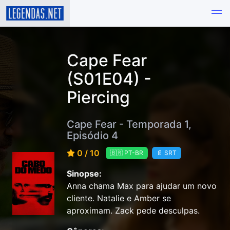
Cape Fear
(S01E04) -
Piercing
Cape Fear - Temporada 1,
Episódio 4
0 / 10
🇧🇷 PT-BR
📄 SRT
Sinopse:
Anna chama Max para ajudar um novo
cliente. Natalie e Amber se
aproximam. Zack pede desculpas.