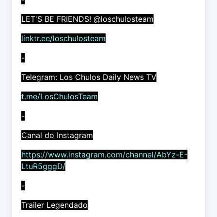
LET'S BE FRIENDS! @loschulosteam
linktr.ee/loschulosteam
-
Telegram: Los Chulos Daily News TV
t.me/LosChulosTeam
-
Canal do Instagram
https://www.instagram.com/channel/AbYz-E-
LtuR5gggD/
-
Trailer Legendado