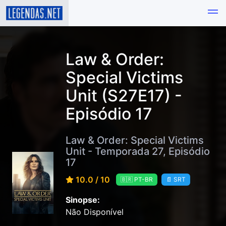
Law & Order:
Special Victims
Unit (S27E17) -
Episódio 17
Law & Order: Special Victims
Unit - Temporada 27, Episódio
17
10.0 / 10
🇧🇷 PT-BR
📄 SRT
Sinopse:
Não Disponível