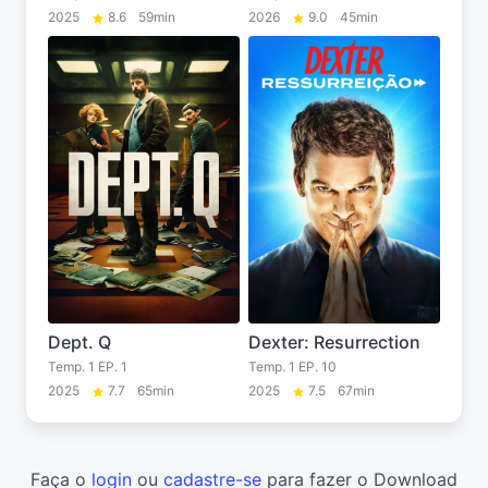
2025
8.6
59min
2026
9.0
45min
Dept. Q
Dexter: Resurrection
Temp. 1 EP. 1
Temp. 1 EP. 10
2025
7.7
65min
2025
7.5
67min
Faça o
login
ou
cadastre-se
para fazer o Download