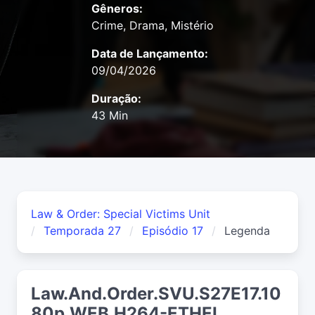
Gêneros:
Crime, Drama, Mistério
Data de Lançamento:
09/04/2026
Duração:
43 Min
Law & Order: Special Victims Unit
Temporada 27
Episódio 17
Legenda
Law.And.Order.SVU.S27E17.10
80p.WEB.H264-ETHEL