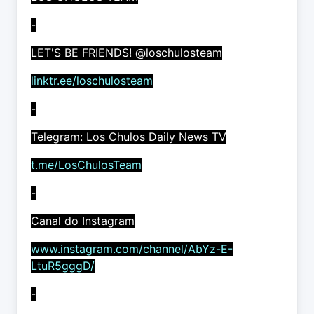
-
LET'S BE FRIENDS! @loschulosteam
linktr.ee/loschulosteam
-
Telegram: Los Chulos Daily News TV
t.me/LosChulosTeam
-
Canal do Instagram
www.instagram.com/channel/AbYz-E-
LtuR5gggD/
-