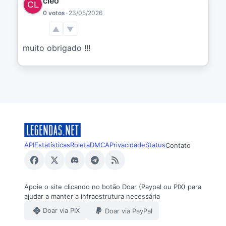
cleo
0 votos
•
23/05/2026
▲
▼
muito obrigado !!!
API
Estatísticas
Roleta
DMCA
Privacidade
Status
Contato
Apoie o site clicando no botão Doar (Paypal ou PIX) para
ajudar a manter a infraestrutura necessária
Doar via PIX
Doar via PayPal