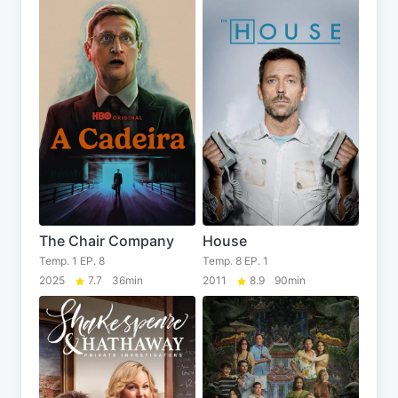
The Chair Company
House
Temp. 1 EP. 8
Temp. 8 EP. 1
2025
7.7
36min
2011
8.9
90min