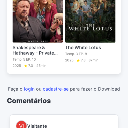
Shakespeare &
The White Lotus
Hathaway - Private
Temp. 3 EP. 8
Investigators
Temp. 5 EP. 10
2025
7.8
87min
2025
7.0
45min
Faça o
login
ou
cadastre-se
para fazer o Download
Comentários
Visitante