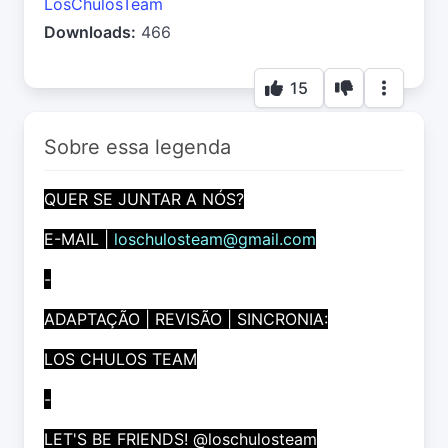
LosChulosTeam
Downloads:
466
15
Sobre essa legenda
QUER SE JUNTAR A NÓS?
E-MAIL |
loschulosteam@gmail.com
-
ADAPTAÇÃO | REVISÃO | SINCRONIA:
LOS CHULOS TEAM
-
LET'S BE FRIENDS! @loschulosteam