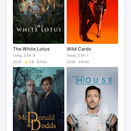
The White Lotus
Wild Cards
Temp. 3 EP. 8
Temp. 3 EP. 1
2025
7.8
87min
2026
44min