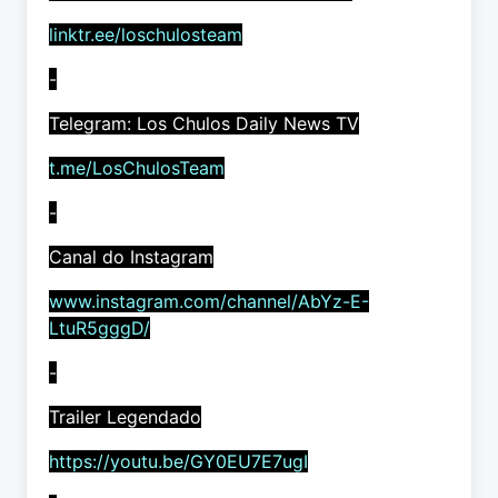
linktr.ee/loschulosteam
-
Telegram: Los Chulos Daily News TV
t.me/LosChulosTeam
-
Canal do Instagram
www.instagram.com/channel/AbYz-E-
LtuR5gggD/
-
Trailer Legendado
https://youtu.be/GY0EU7E7ugI