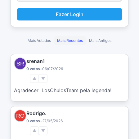
Fazer Login
Mais Votados
Mais Recentes
Mais Antigos
srenan1
0 votos
•
06/07/2026
▲
▼
Agradecer  LosChulosTeam pela legenda!
Rodrigo.
0 votos
•
27/05/2026
▲
▼