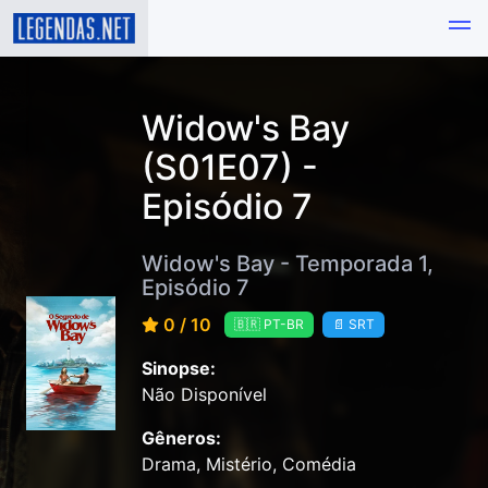
Widow's Bay
(S01E07) -
Episódio 7
Widow's Bay - Temporada 1,
Episódio 7
0 / 10
🇧🇷 PT-BR
📄 SRT
Sinopse:
Não Disponível
Gêneros:
Drama, Mistério, Comédia