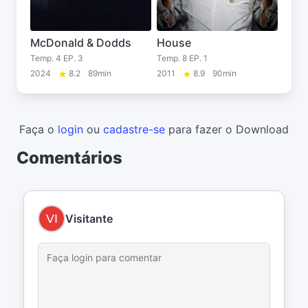
McDonald & Dodds
House
Temp. 4 EP. 3
Temp. 8 EP. 1
2024
8.2
89min
2011
8.9
90min
Faça o
login
ou
cadastre-se
para fazer o Download
Comentários
Visitante