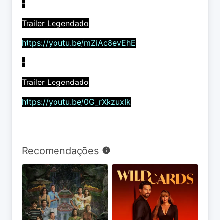
-
Trailer Legendado
https://youtu.be/mZiAc8evEhE
-
Trailer Legendado
https://youtu.be/0G_rXkzuxIk
Recomendações