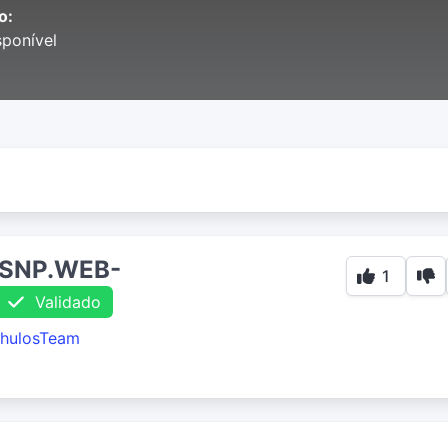
o:
ponível
.DSNP.WEB-
1
Validado
hulosTeam