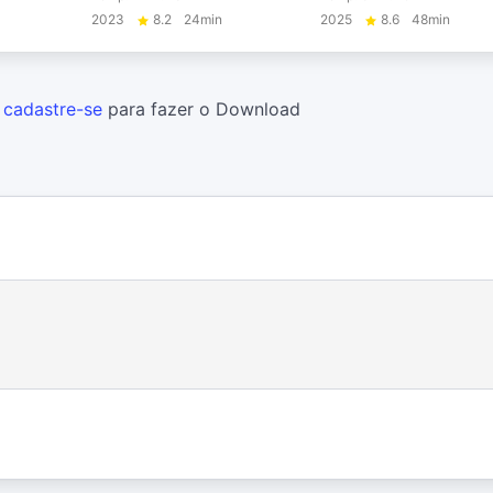
2023
8.2
24min
2025
8.6
48min
u
cadastre-se
para fazer o Download