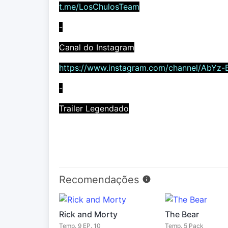
t.me/LosChulosTeam
-
Canal do Instagram
https://www.instagram.com/channel/AbYz-
-
Trailer Legendado
Recomendações
Rick and Morty
The Bear
Temp. 9 EP. 10
Temp. 5 Pack