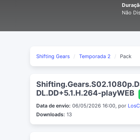
Duraçã
Não Dis
Shifting Gears
Temporada 2
Pack
Shifting.Gears.S02.1080p
DL.DD+5.1.H.264-playWEB
Data de envio:
06/05/2026 16:00, por
LosC
Downloads:
13