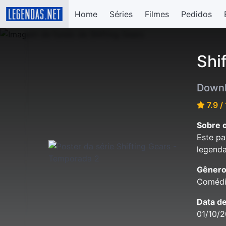
Home
Séries
Filmes
Pedidos
Shi
Downl
7.9 /
Sobre o
Este pa
legenda
Gênero
Coméd
Data d
01/10/