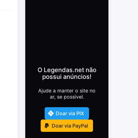
O Legendas.net não
possui anúncios!
Ajude a manter o site no
ar, se possivel.
Doar via PIX
Doar via PayPal