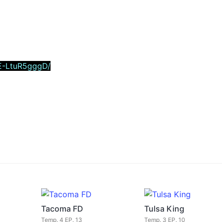
E-LtuR5gggD/
Tacoma FD
Tulsa King
Temp. 4 EP. 13
Temp. 3 EP. 10