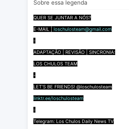
Sobre essa legenda
QUER SE JUNTAR A NÓS?
E-MAIL |
loschulosteam@gmail.com
-
ADAPTAÇÃO | REVISÃO | SINCRONIA:
LOS CHULOS TEAM
-
LET'S BE FRIENDS! @loschulosteam
linktr.ee/loschulosteam
-
Telegram: Los Chulos Daily News TV