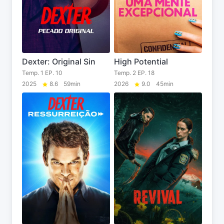
Dexter: Original Sin
High Potential
Temp. 1 EP. 10
Temp. 2 EP. 18
2025
8.6
59min
2026
9.0
45min