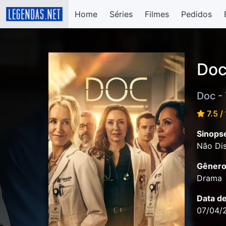
Home
Séries
Filmes
Pedidos
Doc
Doc -
7.5 /
Sinops
Não Dis
Gênero
Drama
Data d
07/04/