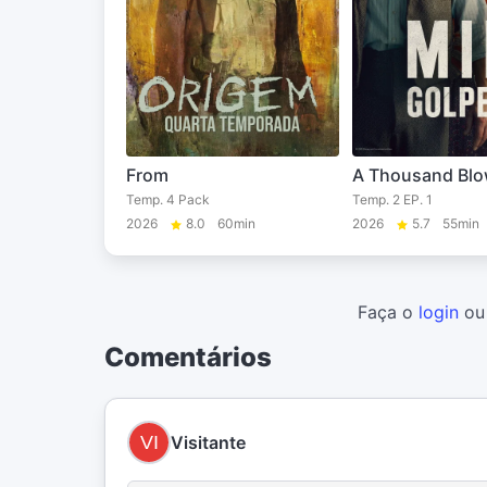
From
A Thousand Bl
Temp. 4 Pack
Temp. 2 EP. 1
2026
8.0
60min
2026
5.7
55min
Faça o
login
o
Comentários
Visitante