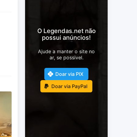
O Legendas.net não
possui anúncios!
Ajude a manter o site no
ar, se possivel.
Doar via PIX
Doar via PayPal