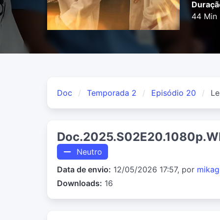
Duraçã
44 Min
Doc
Temporada 2
Episódio 20
Le
Doc.2025.S02E20.1080p.W
Neutro
Data de envio:
12/05/2026 17:57, por
mika
Downloads:
16