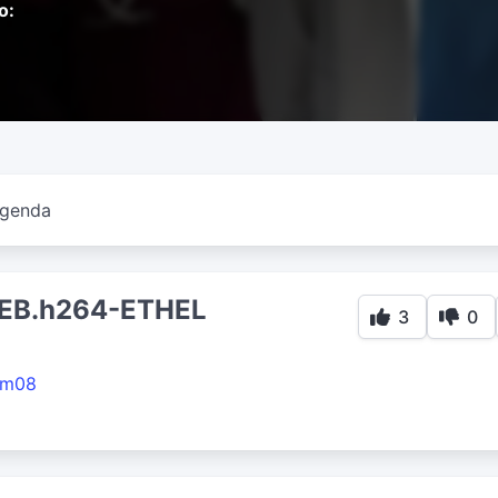
o:
genda
EB.h264-ETHEL
3
0
gm08