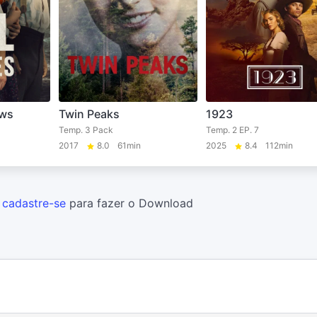
ows
Twin Peaks
1923
Temp. 3 Pack
Temp. 2 EP. 7
2017
8.0
61min
2025
8.4
112min
u
cadastre-se
para fazer o Download