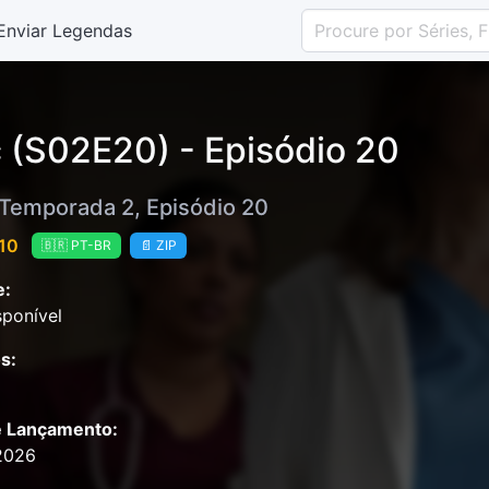
Enviar Legendas
 (S02E20) - Episódio 20
 Temporada 2, Episódio 20
 10
🇧🇷 PT-BR
📄 ZIP
e:
ponível
s:
e Lançamento:
2026