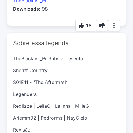
TheBlacklist_Br
Downloads:
98
16
Sobre essa legenda
TheBlacklist_Br Subs apresenta:
Sheriff Country
S01E11 - "The Aftermath"
Legenders:
Redlizze | LeilaC | Lalinha | MilleG
Ariemm92 | Pedrorms | NayCielo
Revisão: