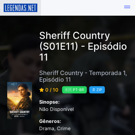
Sheriff Country
(S01E11) - Episódio
11
Sheriff Country - Temporada 1,
Episódio 11
0 / 10
🇧🇷 PT-BR
📄 ZIP
Sinopse:
Não Disponível
Gêneros:
Drama, Crime