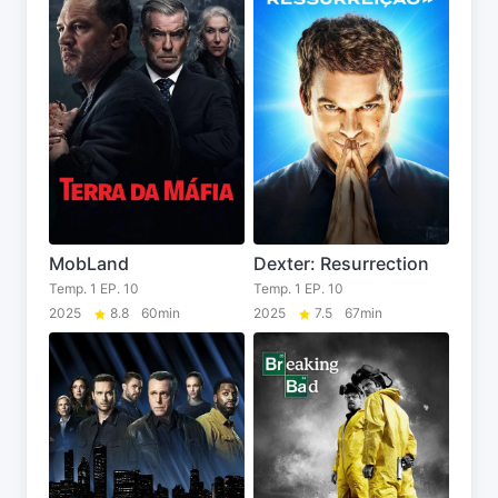
MobLand
Dexter: Resurrection
Temp. 1 EP. 10
Temp. 1 EP. 10
2025
8.8
60min
2025
7.5
67min