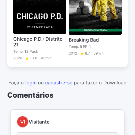
Chicago P.D.: Distrito
Breaking Bad
21
Temp. 5 EP. 1
Temp. 13 Pack
2012
8.7
59min
2026
10.0
43min
Faça o
login
ou
cadastre-se
para fazer o Download
Comentários
Visitante