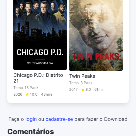
Chicago P.D.: Distrito
Twin Peaks
21
Temp. 3 Pack
Temp. 13 Pack
2017
8.0
61min
2026
10.0
43min
Faça o
login
ou
cadastre-se
para fazer o Download
Comentários