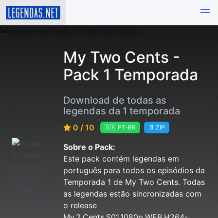
My Two Cents -
Pack 1 Temporada
Download de todas as
legendas da 1 temporada
0 / 10
🇧🇷 PT-BR
📄 ZIP
Sobre o Pack:
Este pack contém legendas em
português para todos os episódios da
Temporada 1 de My Two Cents. Todas
as legendas estão sincronizadas com
o release
My.2.Cents.S01.1080p.WEB.H264-