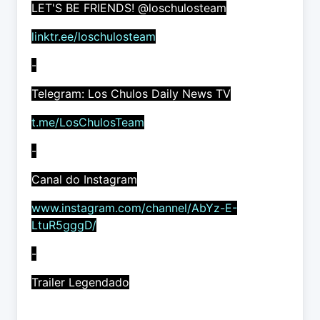
LET'S BE FRIENDS! @loschulosteam
linktr.ee/loschulosteam
-
Telegram: Los Chulos Daily News TV
t.me/LosChulosTeam
-
Canal do Instagram
www.instagram.com/channel/AbYz-E-
LtuR5gggD/
-
Trailer Legendado