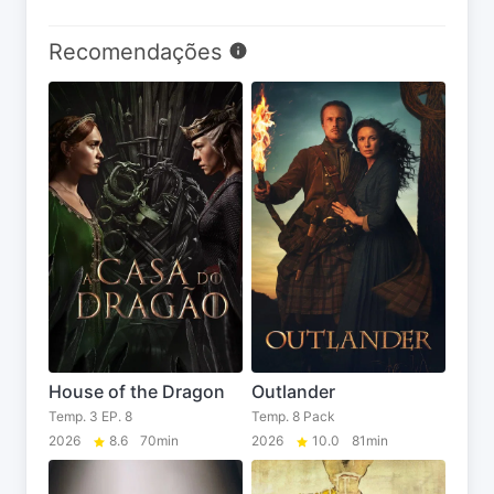
Recomendações
House of the Dragon
Outlander
Temp. 3 EP. 8
Temp. 8 Pack
2026
8.6
70min
2026
10.0
81min