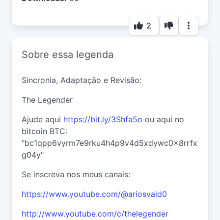
2
Sobre essa legenda
Sincronia, Adaptação e Revisão:
The Legender
Ajude aqui
https://bit.ly/3Shfa5o
ou aqui no
bitcoin BTC:
"bc1qpp6vyrm7e9rku4h4p9v4d5xdywc0x8rrfx
g04y"
Se inscreva nos meus canais:
https://www.youtube.com/@ariosvald0
http://www.youtube.com/c/thelegender