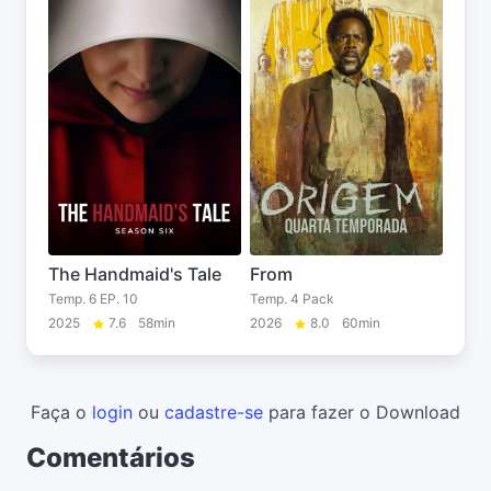
The Handmaid's Tale
From
Temp. 6 EP. 10
Temp. 4 Pack
2025
7.6
58min
2026
8.0
60min
Faça o
login
ou
cadastre-se
para fazer o Download
Comentários