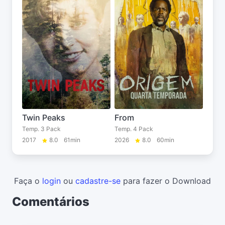
Twin Peaks
From
Temp. 3 Pack
Temp. 4 Pack
2017
8.0
61min
2026
8.0
60min
Faça o
login
ou
cadastre-se
para fazer o Download
Comentários