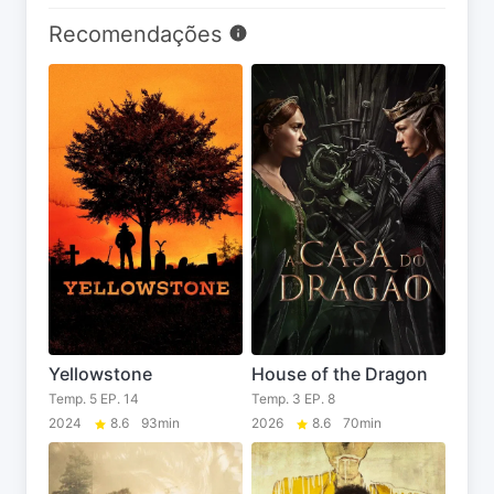
Recomendações
Yellowstone
House of the Dragon
Temp. 5 EP. 14
Temp. 3 EP. 8
2024
8.6
93min
2026
8.6
70min