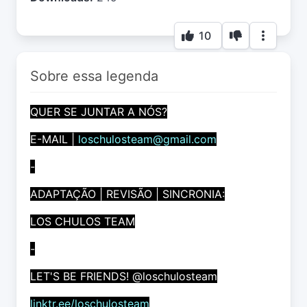
10
Sobre essa legenda
QUER SE JUNTAR A NÓS?
E-MAIL |
loschulosteam@gmail.com
-
ADAPTAÇÃO | REVISÃO | SINCRONIA:
LOS CHULOS TEAM
-
LET'S BE FRIENDS! @loschulosteam
linktr.ee/loschulosteam