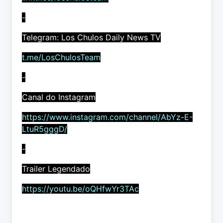
-
Telegram: Los Chulos Daily News TV
t.me/LosChulosTeam
-
Canal do Instagram
https://www.instagram.com/channel/AbYz-E-
LtuR5gggD/
-
Trailer Legendado
https://youtu.be/oQHfwYr3TAc