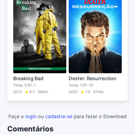
Breaking Bad
Dexter: Resurrection
Temp. 5 EP. 1
Temp. 1 EP. 10
2012
8.7
59min
2025
7.5
67min
Faça o
login
ou
cadastre-se
para fazer o Download
Comentários