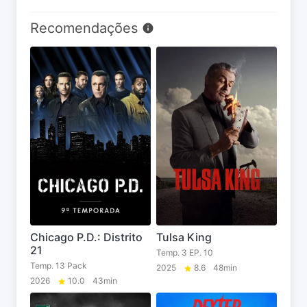
Recomendações
Chicago P.D.: Distrito
Tulsa King
21
Temp. 3 EP. 10
Temp. 13 Pack
2025
8.6
48min
2026
10.0
43min