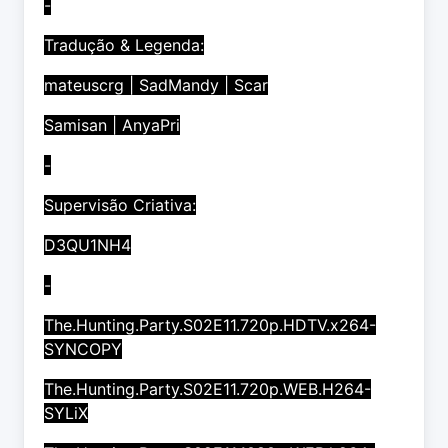
-
Tradução & Legenda:
mateuscrg | SadMandy | Scar
Samisan | AnyaPri
-
Supervisão Criativa:
D3QU1NH4
-
The.Hunting.Party.S02E11.720p.HDTV.x264-
SYNCOPY
The.Hunting.Party.S02E11.720p.WEB.H264-
SYLiX