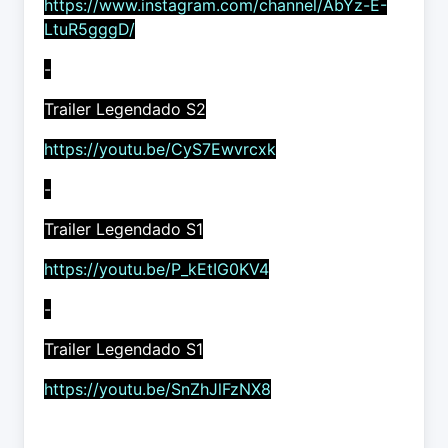
https://www.instagram.com/channel/AbYz-E-
LtuR5gggD/
-
Trailer Legendado S2
https://youtu.be/CyS7Ewvrcxk
-
Trailer Legendado S1
https://youtu.be/P_kEtIG0KV4
-
Trailer Legendado S1
https://youtu.be/SnZhJlFzNX8