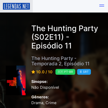
The Hunting Party
(S02E11) -
Episódio 11
The Hunting Party -
Temporada 2, Episódio 11
10.0 / 10
🇧🇷 PT-BR
📄 SRT
Sinopse:
Não Disponível
Gêneros:
Drama, Crime