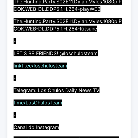
The.Hunting.Party.S02E11.Dylan.Myles.1080p.P
COK.WEB-DL.DDP5.1.H.264-playWEB
The.Hunting.Party.S02E11.Dylan.Myles.1080p.P
COK.WEB-DL.DDP5.1.H.264-Kitsune
-
LET'S BE FRIENDS! @loschulosteam
linktr.ee/loschulosteam
-
Telegram: Los Chulos Daily News TV
t.me/LosChulosTeam
-
Canal do Instagram