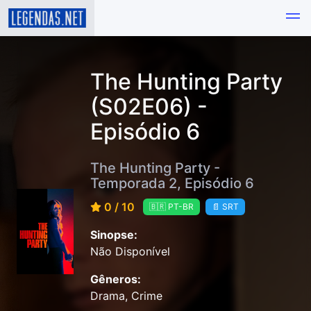
The Hunting Party
(S02E06) -
Episódio 6
The Hunting Party -
Temporada 2, Episódio 6
0 / 10
🇧🇷 PT-BR
📄 SRT
Sinopse:
Não Disponível
Gêneros:
Drama, Crime