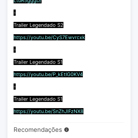
LtuR5gggD/
-
Trailer Legendado S2
https://youtu.be/CyS7Ewvrcxk
-
Trailer Legendado S1
https://youtu.be/P_kEtIG0KV4
-
Trailer Legendado S1
https://youtu.be/SnZhJlFzNX8
Recomendações