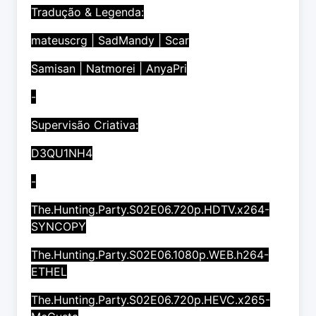
Tradução & Legenda:
mateuscrg | SadMandy | Scar
Samisan | Natmorei | AnyaPri
-
Supervisão Criativa:
D3QU1NH4
-
The.Hunting.Party.S02E06.720p.HDTV.x264-
SYNCOPY
The.Hunting.Party.S02E06.1080p.WEB.h264-
ETHEL
The.Hunting.Party.S02E06.720p.HEVC.x265-