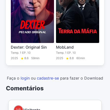
Dexter: Original Sin
MobLand
Temp. 1 EP. 10
Temp. 1 EP. 10
2025
8.6
59min
2025
8.8
60min
Faça o
login
ou
cadastre-se
para fazer o Download
Comentários