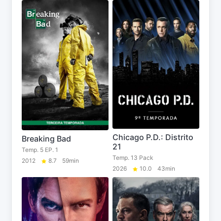
Chicago P.D.: Distrito
Breaking Bad
21
Temp. 5 EP. 1
Temp. 13 Pack
2012
8.7
59min
2026
10.0
43min