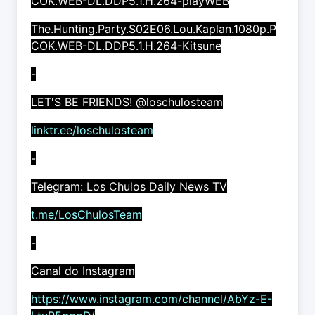
COK.WEB-DL.DDP5.1.H.264-playWEB
The.Hunting.Party.S02E06.Lou.Kaplan.1080p.P
COK.WEB-DL.DDP5.1.H.264-Kitsune
-
LET'S BE FRIENDS! @loschulosteam
linktr.ee/loschulosteam
-
Telegram: Los Chulos Daily News TV
t.me/LosChulosTeam
-
Canal do Instagram
https://www.instagram.com/channel/AbYz-E-