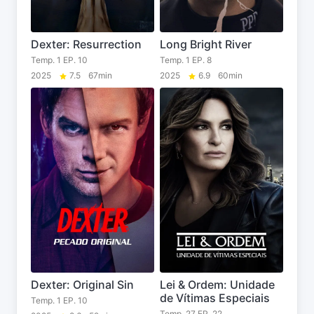
Dexter: Resurrection
Long Bright River
Temp. 1 EP. 10
Temp. 1 EP. 8
2025
7.5
67min
2025
6.9
60min
Dexter: Original Sin
Lei & Ordem: Unidade
de Vítimas Especiais
Temp. 1 EP. 10
Temp. 27 EP. 22