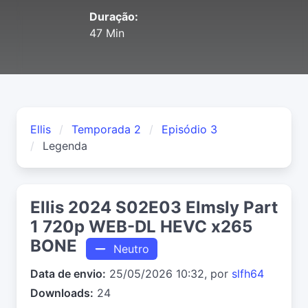
Duração:
47 Min
Ellis
Temporada 2
Episódio 3
Legenda
Ellis 2024 S02E03 Elmsly Part
1 720p WEB-DL HEVC x265
BONE
Neutro
Data de envio:
25/05/2026 10:32, por
slfh64
Downloads:
24