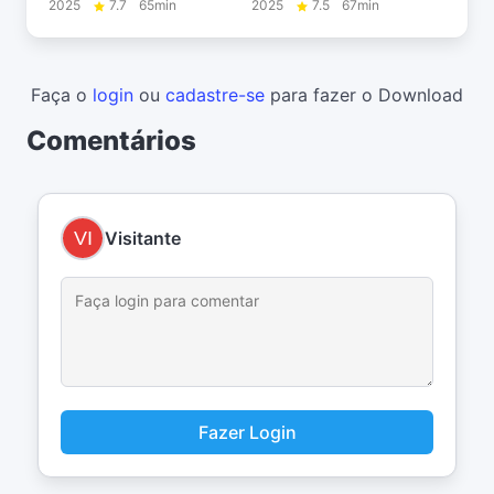
2025
7.7
65min
2025
7.5
67min
Faça o
login
ou
cadastre-se
para fazer o Download
Comentários
Visitante
Fazer Login