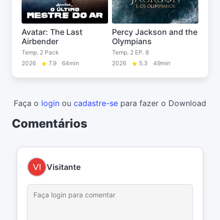
Avatar: The Last
Percy Jackson and the
Airbender
Olympians
Temp. 2 Pack
Temp. 2 EP. 8
2026
7.9
64min
2026
5.3
49min
Faça o
login
ou
cadastre-se
para fazer o Download
Comentários
Visitante