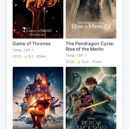
Game of Thrones
The Pendragon Cycle:
Rise of the Merlin
Temp. 2 EP. 1
Temp. 1 EP. 7
2012
8.2
62min
2026
10.0
71min