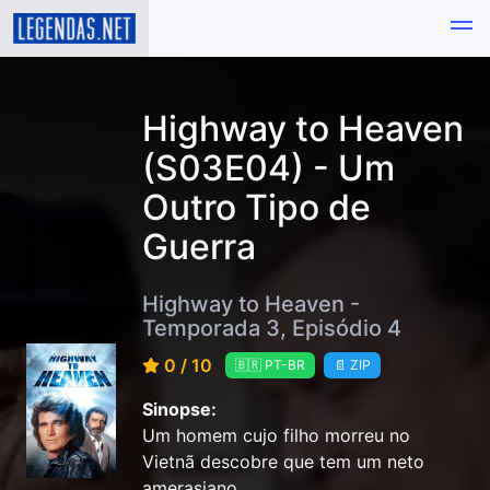
Highway to Heaven
(S03E04) - Um
Outro Tipo de
Guerra
Highway to Heaven -
Temporada 3, Episódio 4
0 / 10
🇧🇷 PT-BR
📄 ZIP
Sinopse:
Um homem cujo filho morreu no
Vietnã descobre que tem um neto
amerasiano.