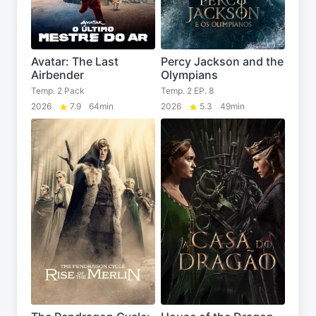
Avatar: The Last
Percy Jackson and the
Airbender
Olympians
Temp. 2 Pack
Temp. 2 EP. 8
2026
7.9
64min
2026
5.3
49min