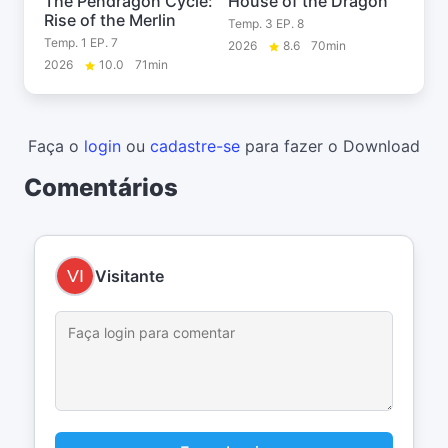
The Pendragon Cycle:
House of the Dragon
Rise of the Merlin
Temp. 3 EP. 8
Temp. 1 EP. 7
2026
8.6
70min
2026
10.0
71min
Faça o
login
ou
cadastre-se
para fazer o Download
Comentários
Visitante