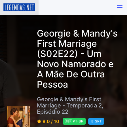
Georgie & Mandy's
First Marriage
(S02E22) - Um
Novo Namorado e
A Mãe De Outra
Pessoa⁩
Georgie & Mandy's First
Marriage - Temporada 2,
Episódio 22
8.0 / 10
🇧🇷 PT-BR
📄 SRT