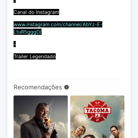
Canal do Instagram
www.instagram.com/channel/AbYz-E-
LtuR5gggD/
-
Trailer Legendado
Recomendações