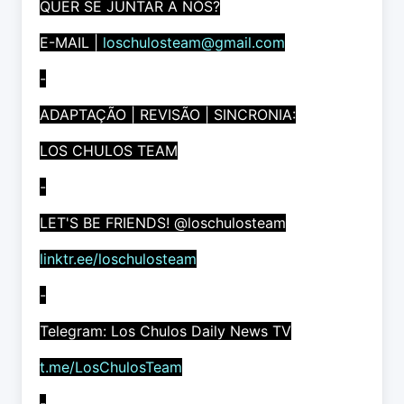
QUER SE JUNTAR A NÓS?
E-MAIL |
loschulosteam@gmail.com
-
ADAPTAÇÃO | REVISÃO | SINCRONIA:
LOS CHULOS TEAM
-
LET'S BE FRIENDS! @loschulosteam
linktr.ee/loschulosteam
-
Telegram: Los Chulos Daily News TV
t.me/LosChulosTeam
-