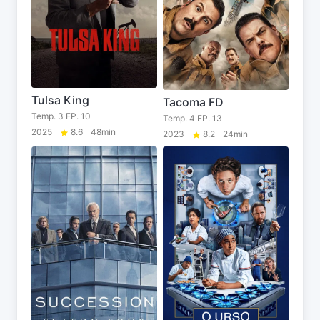
Tulsa King
Tacoma FD
Temp. 3 EP. 10
Temp. 4 EP. 13
2025
8.6
48min
2023
8.2
24min