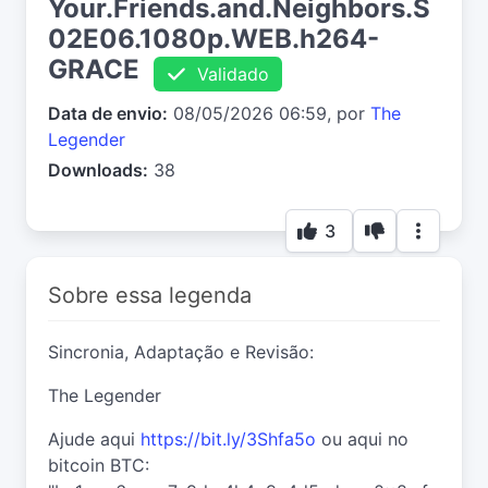
Your.Friends.and.Neighbors.S
02E06.1080p.WEB.h264-
GRACE
Validado
Data de envio:
08/05/2026 06:59, por
The
Legender
Downloads:
38
3
Sobre essa legenda
Sincronia, Adaptação e Revisão:
The Legender
Ajude aqui
https://bit.ly/3Shfa5o
ou aqui no
bitcoin BTC: