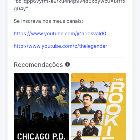
"bc1qpp6vyrm7e9rku4h4p9v4d5xdywc0x8rrfx
g04y"
Se inscreva nos meus canais:
https://www.youtube.com/@ariosvald0
http://www.youtube.com/c/thelegender
Recomendações