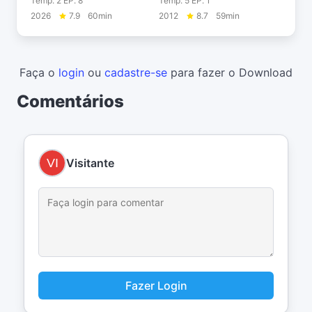
Temp. 2 EP. 8
Temp. 5 EP. 1
2026
7.9
60min
2012
8.7
59min
Faça o
login
ou
cadastre-se
para fazer o Download
Comentários
Visitante
Fazer Login