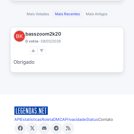
Mais Votados
Mais Recentes
Mais Antigos
basszoom2k20
0 votos
•
08/05/2026
▲
▼
Obrigado
API
Estatísticas
Roleta
DMCA
Privacidade
Status
Contato