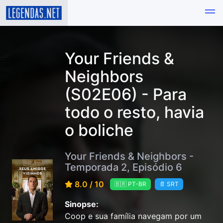
Your Friends &
Neighbors
(S02E06) - Para
todo o resto, havia
o boliche
Your Friends & Neighbors -
Temporada 2, Episódio 6
8.0 / 10
🇧🇷 PT-BR
📄 SRT
Sinopse:
Coop e sua família navegam por um