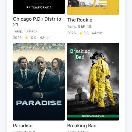
Chicago P.D.: Distrito
The Rookie
21
Temp. 8 EP. 18
Temp. 13 Pack
2026
9.8
44min
2026
10.0
43min
Paradise
Breaking Bad