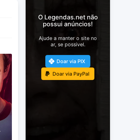
O Legendas.net não
possui anúncios!
Ajude a manter o site no
ar, se possivel.
Doar via PIX
Doar via PayPal