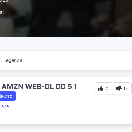
2026
o:
Legenda
p AMZN WEB-DL DD 5 1
0
0
eutro
uS15