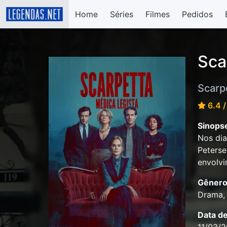
Home
Séries
Filmes
Pedidos
Sca
Scarp
6.4 /
Sinops
Nos dia
Peterse
envolvi
Gênero
Drama, 
Data d