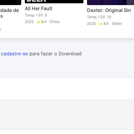
All Her Fault
idade de
Dexter: Original Sin
is
Temp. 1 EP. 8
Temp. 1 EP. 10
2025
8.6
57min
2025
8.6
59min
n
u
cadastre-se
para fazer o Download