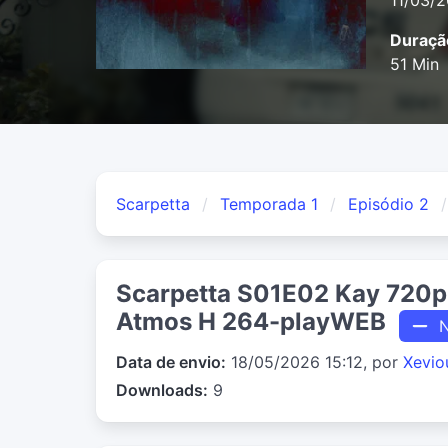
11/03/
Duraçã
51 Min
Scarpetta
Temporada 1
Episódio 2
Scarpetta S01E02 Kay 720
Atmos H 264-playWEB
N
Data de envio:
18/05/2026 15:12, por
Xevio
Downloads:
9