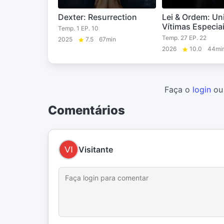
Dexter: Resurrection
Lei & Ordem: Un
Vítimas Especia
Temp. 1 EP. 10
Temp. 27 EP. 22
2025
7.5
67min
2026
10.0
44mi
Faça o
login
o
Comentários
Visitante