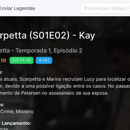
Enviar Legendas
rpetta (S01E02) - Kay
etta - Temporada 1, Episódio 2
 10
🇧🇷 PT-BR
📄 SRT
e:
s atuais, Scarpetta e Marino recrutam Lucy para localizar o
n, devido a uma possível ligação entre os casos. No passad
mento de Petersen no assassinato de sua esposa.
s:
Crime, Mistério
e Lançamento: