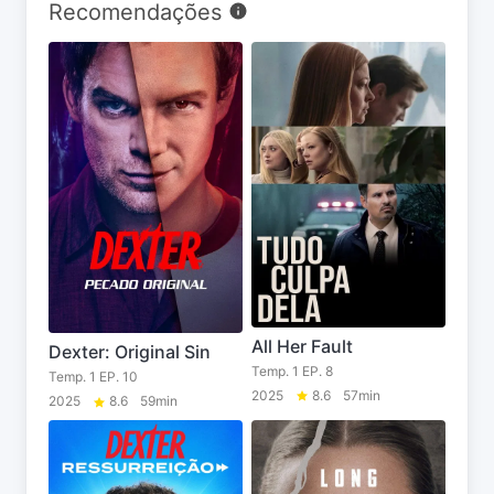
Recomendações
All Her Fault
Dexter: Original Sin
Temp. 1 EP. 8
Temp. 1 EP. 10
2025
8.6
57min
2025
8.6
59min