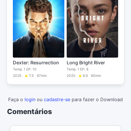
Dexter: Resurrection
Long Bright River
Temp. 1 EP. 10
Temp. 1 EP. 8
2025
7.5
67min
2025
6.9
60min
Faça o
login
ou
cadastre-se
para fazer o Download
Comentários