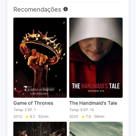
Recomendações
Game of Thrones
The Handmaid's Tale
Temp. 2 EP. 1
Temp. 6 EP. 10
2012
8.2
62min
2025
7.6
58min