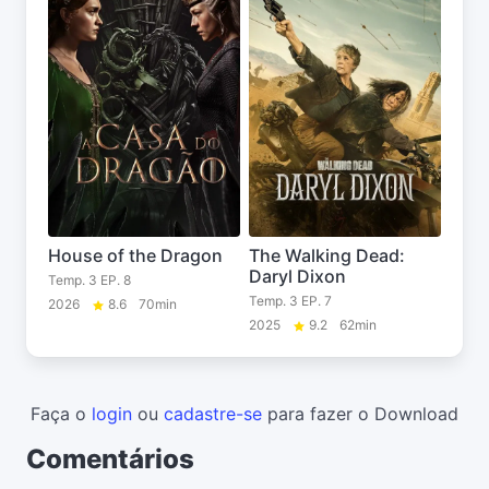
House of the Dragon
The Walking Dead:
Daryl Dixon
Temp. 3 EP. 8
Temp. 3 EP. 7
2026
8.6
70min
2025
9.2
62min
Faça o
login
ou
cadastre-se
para fazer o Download
Comentários