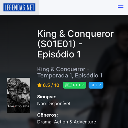
King & Conqueror
(S01E01) -
Episódio 1
King & Conqueror -
Temporada 1, Episódio 1
6.5 / 10
🇧🇷 PT-BR
📄 ZIP
Sinopse:
Não Disponível
Gêneros:
Drama, Action & Adventure