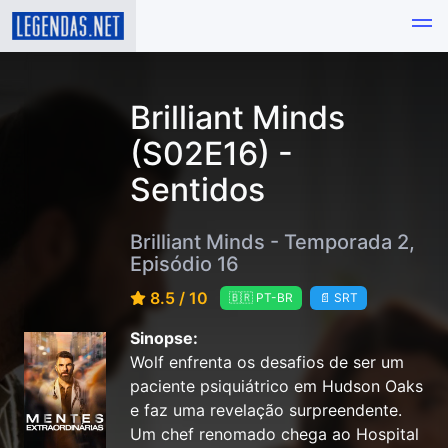
Brilliant Minds
(S02E16) -
Sentidos
Brilliant Minds - Temporada 2,
Episódio 16
8.5 / 10
🇧🇷 PT-BR
📄 SRT
Sinopse:
Wolf enfrenta os desafios de ser um
paciente psiquiátrico em Hudson Oaks
e faz uma revelação surpreendente.
Um chef renomado chega ao Hospital