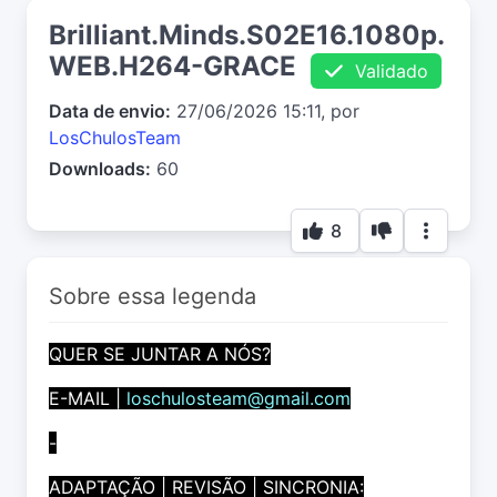
Brilliant.Minds.S02E16.1080p.
WEB.H264-GRACE
Validado
Data de envio:
27/06/2026 15:11, por
LosChulosTeam
Downloads:
60
8
Sobre essa legenda
QUER SE JUNTAR A NÓS?
E-MAIL |
loschulosteam@gmail.com
-
ADAPTAÇÃO | REVISÃO | SINCRONIA: