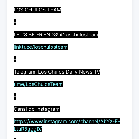
LOS CHULOS TEAM
-
LET'S BE FRIENDS! @loschulosteam
linktr.ee/loschulosteam
-
Telegram: Los Chulos Daily News TV
t.me/LosChulosTeam
-
Canal do Instagram
https://www.instagram.com/channel/AbYz-E-
LtuR5gggD/