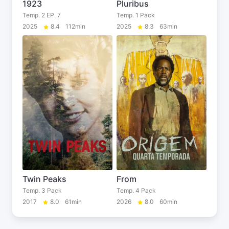
1923
Pluribus
Temp. 2 EP. 7
Temp. 1 Pack
2025
8.4
112min
2025
8.3
63min
Twin Peaks
From
Temp. 3 Pack
Temp. 4 Pack
2017
8.0
61min
2026
8.0
60min