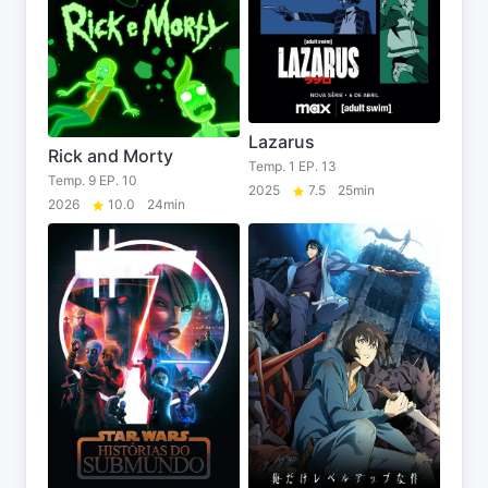
Lazarus
Rick and Morty
Temp. 1 EP. 13
Temp. 9 EP. 10
2025
7.5
25min
2026
10.0
24min