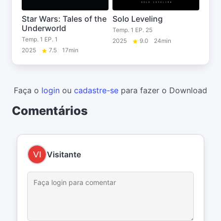
Star Wars: Tales of the
Solo Leveling
Underworld
Temp. 1 EP. 25
Temp. 1 EP. 1
2025
9.0
24min
2025
7.5
17min
Faça o
login
ou
cadastre-se
para fazer o Download
Comentários
Visitante