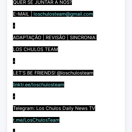
QUER SE JUNTAR A NÓS?
E-MAIL |
loschulosteam@gmail.com
-
ADAPTAÇÃO | REVISÃO | SINCRONIA:
LOS CHULOS TEAM
-
LET'S BE FRIENDS! @loschulosteam
linktr.ee/loschulosteam
-
Telegram: Los Chulos Daily News TV
t.me/LosChulosTeam
-