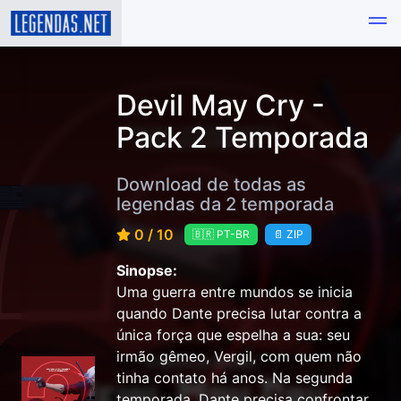
Devil May Cry -
Pack 2 Temporada
Download de todas as
legendas da 2 temporada
0 / 10
🇧🇷 PT-BR
📄 ZIP
Sinopse:
Uma guerra entre mundos se inicia
quando Dante precisa lutar contra a
única força que espelha a sua: seu
irmão gêmeo, Vergil, com quem não
tinha contato há anos. Na segunda
temporada, Dante precisa confrontar