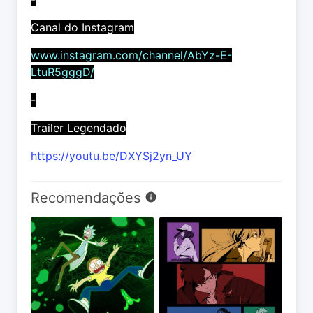
Canal do Instagram
www.instagram.com/channel/AbYz-E-
LtuR5gggD/
-
Trailer Legendado
https://youtu.be/DXYSj2yn_UY
Recomendações