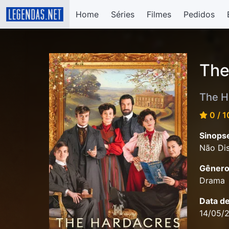
Home
Séries
Filmes
Pedidos
The
The H
0 / 1
Sinops
Não Dis
Gênero
Drama
Data d
14/05/