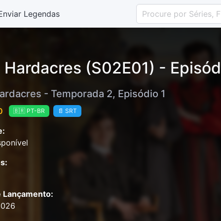
Enviar Legendas
 Hardacres (S02E01) - Episód
ardacres - Temporada 2, Episódio 1
0
🇧🇷 PT-BR
📄 SRT
e:
ponível
s:
e Lançamento:
2026