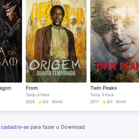
ragon
From
Twin Peaks
Temp. 4 Pack
Temp. 3 Pack
2026
8.0
60min
2017
8.0
61min
u
cadastre-se
para fazer o Download