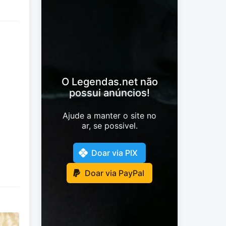
O Legendas.net não
possui anúncios!
Ajude a manter o site no
ar, se possivel.
Doar via PIX
Doar via PayPal