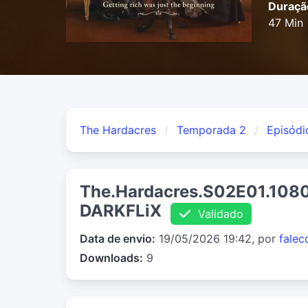
Duraçã
47 Min
The Hardacres
Temporada 2
Episódi
The.Hardacres.S02E01.108
DARKFLiX
Validado
Data de envio:
19/05/2026 19:42, por
falec
Downloads:
9