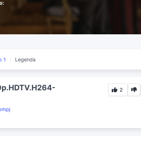
o:
o 1
Legenda
0p.HDTV.H264-
2
ompj