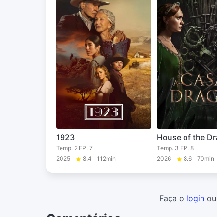
1923
House of the D
Temp. 2 EP. 7
Temp. 3 EP. 8
2025
8.4
112min
2026
8.6
70min
Faça o
login
o