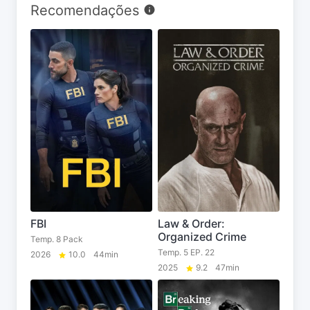
Recomendações
FBI
Law & Order:
Organized Crime
Temp. 8 Pack
Temp. 5 EP. 22
2026
10.0
44min
2025
9.2
47min