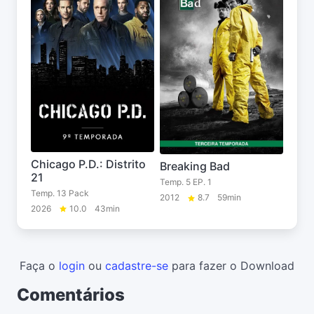
Chicago P.D.: Distrito
Breaking Bad
21
Temp. 5 EP. 1
Temp. 13 Pack
2012
8.7
59min
2026
10.0
43min
Faça o
login
ou
cadastre-se
para fazer o Download
Comentários