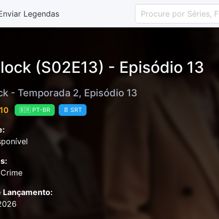
Enviar Legendas
lock (S02E13) - Episódio 13
ck - Temporada 2, Episódio 13
 10
🇧🇷 PT-BR
📄 SRT
e:
ponível
s:
 Crime
e Lançamento:
2026