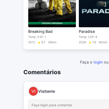
Breaking Bad
Paradise
Temp. 5 EP. 1
Temp. 2 EP. 8
2012
8.7
59min
2026
7.9
60min
Faça o
login
o
Comentários
Visitante