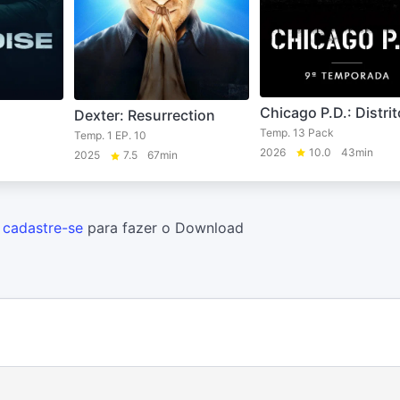
Chicago P.D.: Distrit
Dexter: Resurrection
Temp. 13 Pack
Temp. 1 EP. 10
2026
10.0
43min
2025
7.5
67min
u
cadastre-se
para fazer o Download