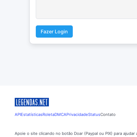
Fazer Login
API
Estatísticas
Roleta
DMCA
Privacidade
Status
Contato
Apoie o site clicando no botão Doar (Paypal ou PIX) para ajudar 