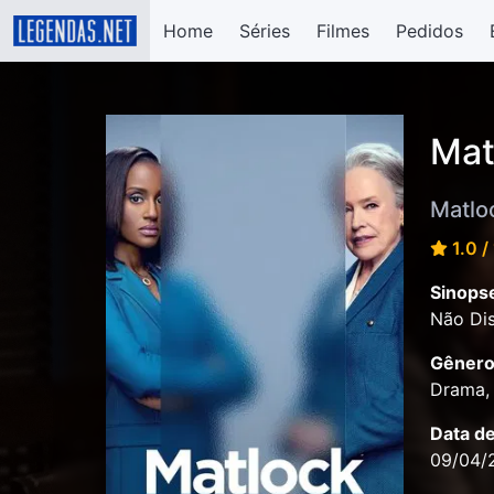
Home
Séries
Filmes
Pedidos
Mat
Matlo
1.0 /
Sinops
Não Dis
Gênero
Drama,
Data d
09/04/