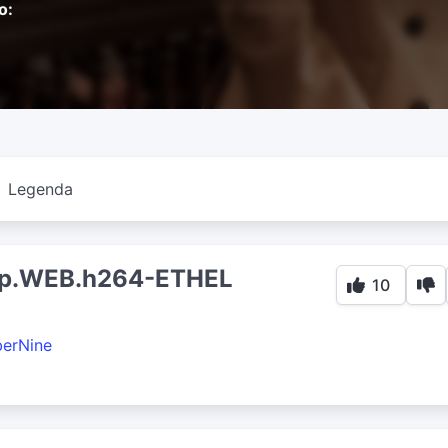
o:
Legenda
0p.WEB.h264-ETHEL
10
erNine