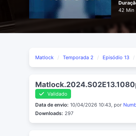
Duraçã
42 Min
Matlock
Temporada 2
Episódio 13
Matlock.2024.S02E13.108
Validado
Data de envio:
10/04/2026 10:43, por
Numb
Downloads:
297