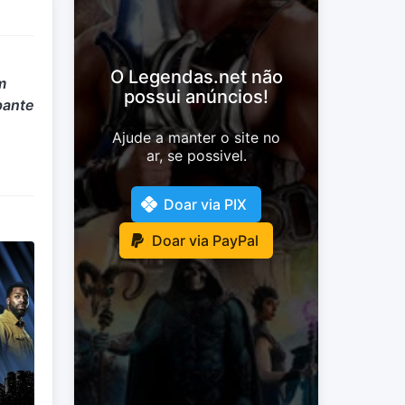
O Legendas.net não
m
possui anúncios!
pante
Ajude a manter o site no
ar, se possivel.
Doar via PIX
Doar via PayPal