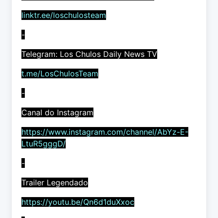
linktr.ee/loschulosteam
-
Telegram: Los Chulos Daily News TV
t.me/LosChulosTeam
-
Canal do Instagram
https://www.instagram.com/channel/AbYz-E-
LtuR5gggD/
-
Trailer Legendado
https://youtu.be/Qn6d1duXxoc