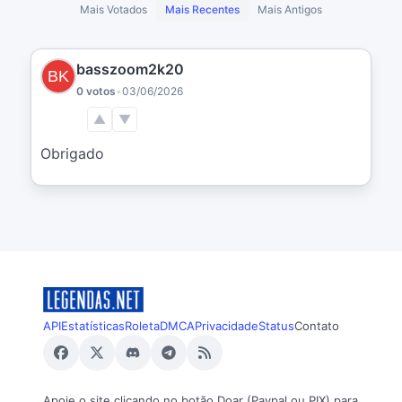
Mais Votados
Mais Recentes
Mais Antigos
basszoom2k20
0 votos
•
03/06/2026
▲
▼
Obrigado
API
Estatísticas
Roleta
DMCA
Privacidade
Status
Contato
Apoie o site clicando no botão Doar (Paypal ou PIX) para