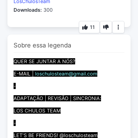
LosChulosTeam
Downloads:
300
11
Sobre essa legenda
QUER SE JUNTAR A NÓS?
E-MAIL |
loschulosteam@gmail.com
-
ADAPTAÇÃO | REVISÃO | SINCRONIA:
LOS CHULOS TEAM
-
LET'S BE FRIENDS! @loschulosteam