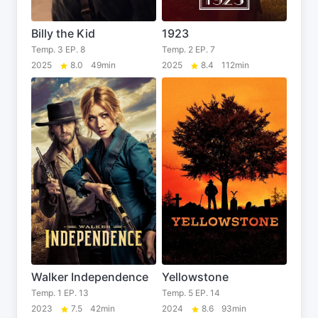
Billy the Kid
1923
Temp. 3 EP. 8
Temp. 2 EP. 7
2025
8.0
49min
2025
8.4
112min
Walker Independence
Yellowstone
Temp. 1 EP. 13
Temp. 5 EP. 14
2023
7.5
42min
2024
8.6
93min