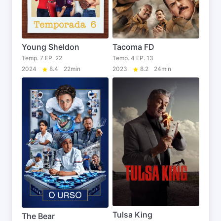
Young Sheldon
Tacoma FD
Temp. 7 EP. 22
Temp. 4 EP. 13
2024
8.4
22min
2023
8.2
24min
Tulsa King
The Bear