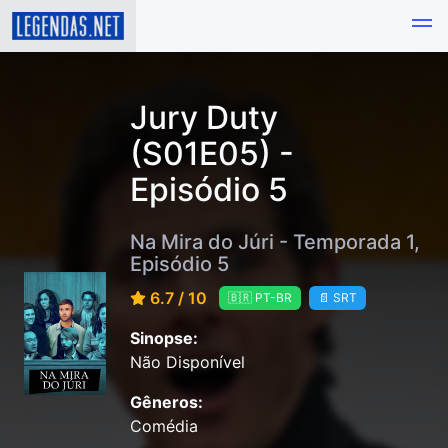
Jury Duty
(S01E05) -
Episódio 5
Na Mira do Júri - Temporada 1,
Episódio 5
6.7 / 10
🇧🇷 PT-BR
📄 SRT
Sinopse:
Não Disponível
Gêneros:
Comédia