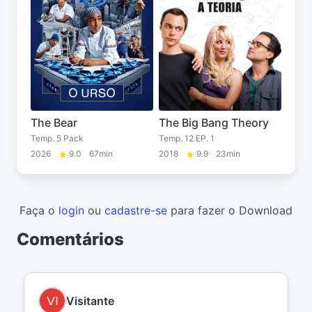
The Bear
The Big Bang Theory
Temp. 5 Pack
Temp. 12 EP. 1
2026
9.0
67min
2018
9.9
23min
Faça o
login
ou
cadastre-se
para fazer o Download
Comentários
Visitante