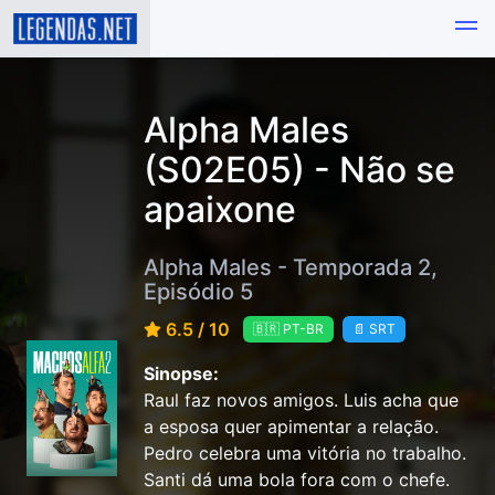
Alpha Males
(S02E05) - Não se
apaixone
Alpha Males - Temporada 2,
Episódio 5
6.5 / 10
🇧🇷 PT-BR
📄 SRT
Sinopse:
Raul faz novos amigos. Luis acha que
a esposa quer apimentar a relação.
Pedro celebra uma vitória no trabalho.
Santi dá uma bola fora com o chefe.