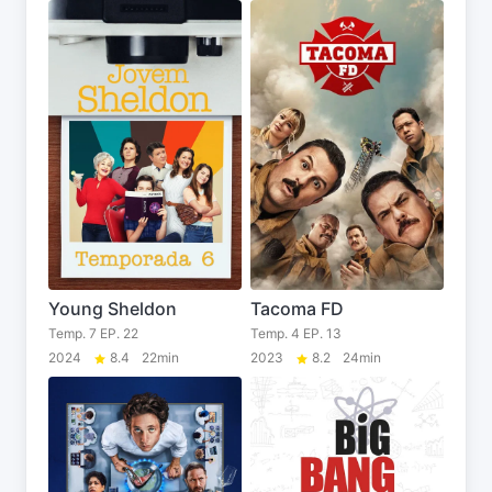
Young Sheldon
Tacoma FD
Temp. 7 EP. 22
Temp. 4 EP. 13
2024
8.4
22min
2023
8.2
24min