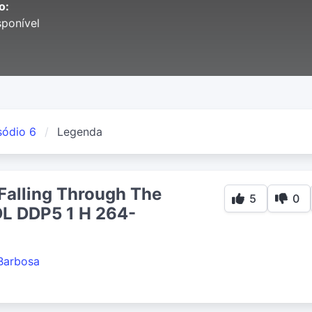
o:
ponível
sódio 6
Legenda
Falling Through The
5
0
L DDP5 1 H 264-
Barbosa