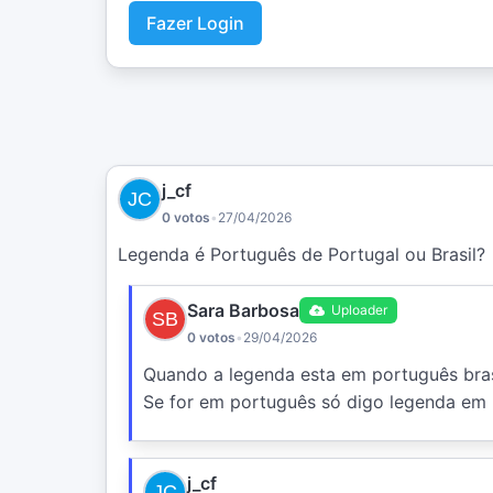
Fazer Login
j_cf
0 votos
•
27/04/2026
Legenda é Português de Portugal ou Brasil?
Sara Barbosa
Uploader
0 votos
•
29/04/2026
Quando a legenda esta em português brasi
Se for em português só digo legenda em
j_cf