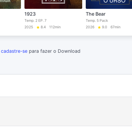
1923
The Bear
Temp. 2 EP. 7
Temp. 5 Pack
2025
8.4
112min
2026
9.0
67min
u
cadastre-se
para fazer o Download