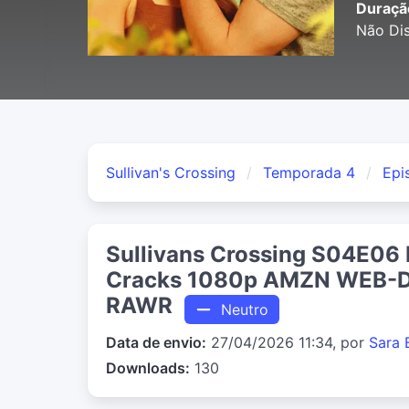
Duraçã
Não Dis
Sullivan's Crossing
Temporada 4
Epi
Sullivans Crossing S04E06 
Cracks 1080p AMZN WEB-D
RAWR
Neutro
Data de envio:
27/04/2026 11:34, por
Sara 
Downloads:
130