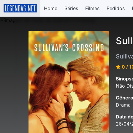
Home
Séries
Filmes
Pedidos
Sul
Sulliv
0 / 1
Sinops
Não Dis
Gênero
Drama
Data d
26/04/