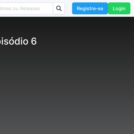
Registre-se
Login
pisódio 6