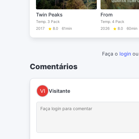
Twin Peaks
From
Temp. 3 Pack
Temp. 4 Pack
2017
8.0
61min
2026
8.0
60min
Faça o
login
o
Comentários
Visitante