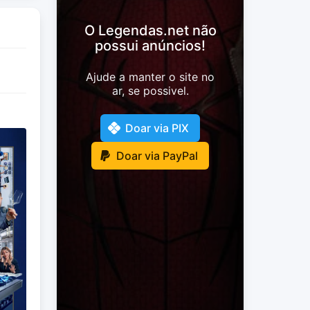
O Legendas.net não
possui anúncios!
Ajude a manter o site no
ar, se possivel.
Doar via PIX
Doar via PayPal