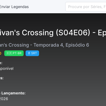
Enviar Legendas
livan's Crossing (S04E06) - E
an's Crossing - Temporada 4, Episódio 6
0
🇧🇷 PT-BR
📄 SRT
e:
ponível
s:
e Lançamento:
2026