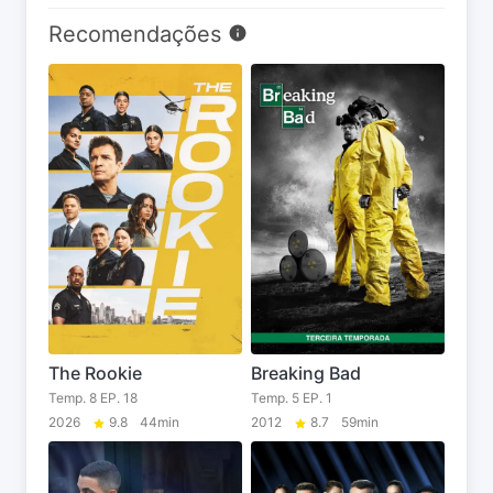
Recomendações
The Rookie
Breaking Bad
Temp. 8 EP. 18
Temp. 5 EP. 1
2026
9.8
44min
2012
8.7
59min