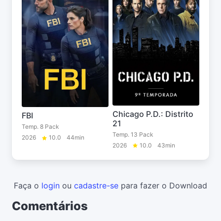
Chicago P.D.: Distrito
FBI
21
Temp. 8 Pack
Temp. 13 Pack
2026
10.0
44min
2026
10.0
43min
Faça o
login
ou
cadastre-se
para fazer o Download
Comentários