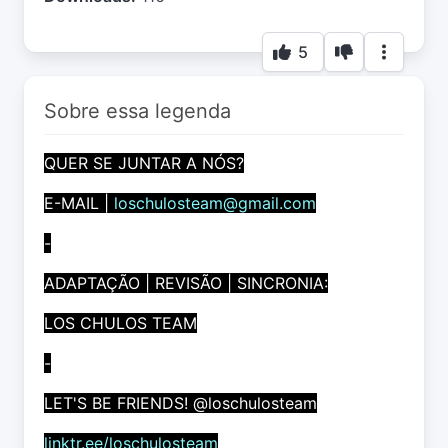
5
Sobre essa legenda
QUER SE JUNTAR A NÓS?
E-MAIL |
loschulosteam@gmail.com
-
ADAPTAÇÃO | REVISÃO | SINCRONIA:
LOS CHULOS TEAM
-
LET'S BE FRIENDS! @loschulosteam
linktr.ee/loschulosteam