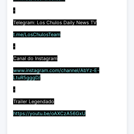
-
Telegram: Los Chulos Daily News TV
t.me/LosChulosTeam
-
Canal do Instagram
www.instagram.com/channel/AbYz-E-
LtuR5gggD/
-
Trailer Legendado
https://youtu.be/oAXCzA56GxU