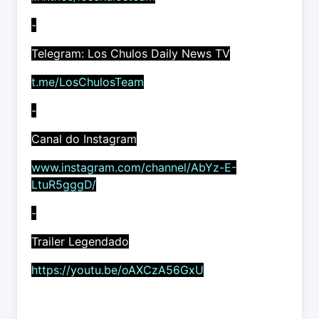
-
Telegram: Los Chulos Daily News TV
t.me/LosChulosTeam
-
Canal do Instagram
www.instagram.com/channel/AbYz-E-
LtuR5gggD/
-
Trailer Legendado
https://youtu.be/oAXCzA56GxU