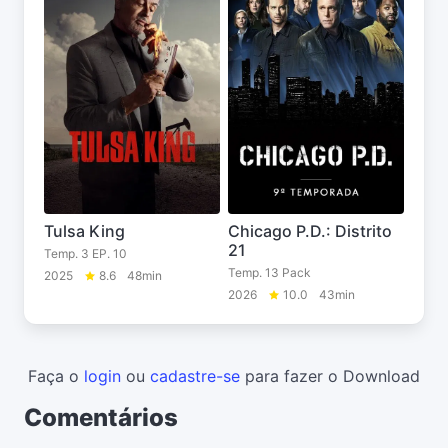
Tulsa King
Chicago P.D.: Distrito
21
Temp. 3 EP. 10
Temp. 13 Pack
2025
8.6
48min
2026
10.0
43min
Faça o
login
ou
cadastre-se
para fazer o Download
Comentários