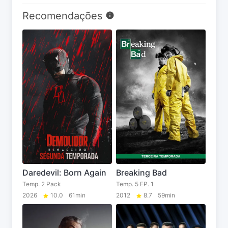
Recomendações
Daredevil: Born Again
Breaking Bad
Temp. 2 Pack
Temp. 5 EP. 1
2026
10.0
61min
2012
8.7
59min