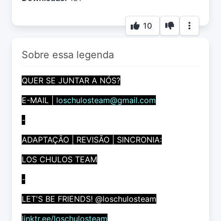
10
Sobre essa legenda
QUER SE JUNTAR A NÓS?
E-MAIL |
loschulosteam@gmail.com
-
ADAPTAÇÃO | REVISÃO | SINCRONIA:
LOS CHULOS TEAM
-
LET'S BE FRIENDS! @loschulosteam
linktr.ee/loschulosteam