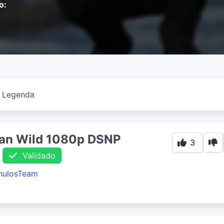
o:
Legenda
kan Wild 1080p DSNP
3
Validado
hulosTeam