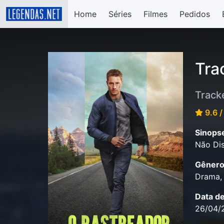
Home
Séries
Filmes
Pedidos
Tra
Track
9.6 /
Sinops
Não Dis
Gênero
Drama,
Data d
26/04/