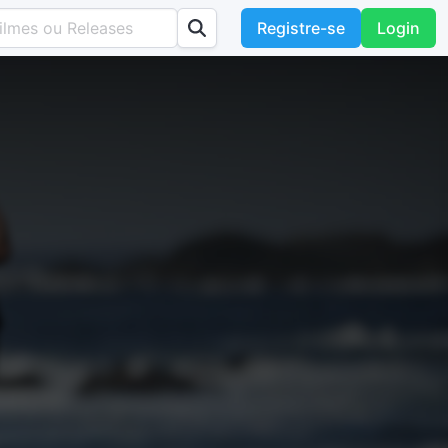
Registre-se
Login