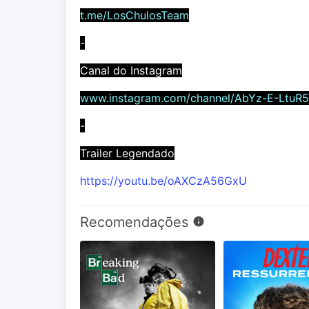
t.me/LosChulosTeam
-
Canal do Instagram
www.instagram.com/channel/AbYz-E-LtuR
-
Trailer Legendado
https://youtu.be/oAXCzA56GxU
Recomendações