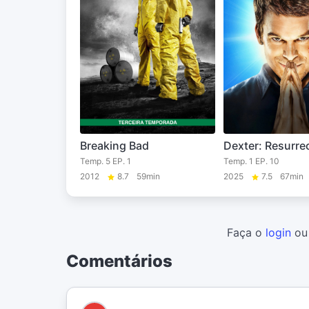
Breaking Bad
Dexter: Resurre
Temp. 5 EP. 1
Temp. 1 EP. 10
2012
8.7
59min
2025
7.5
67min
Faça o
login
o
Comentários