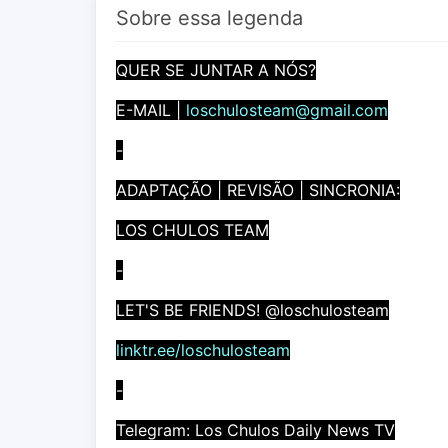
Sobre essa legenda
QUER SE JUNTAR A NÓS?
E-MAIL |
loschulosteam@gmail.com
-
ADAPTAÇÃO | REVISÃO | SINCRONIA:
LOS CHULOS TEAM
-
LET'S BE FRIENDS! @loschulosteam
linktr.ee/loschulosteam
-
Telegram: Los Chulos Daily News TV