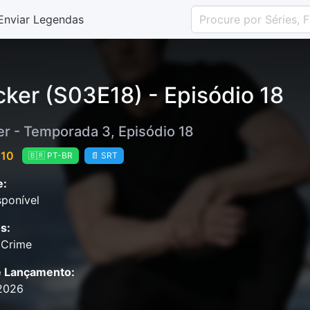
Enviar Legendas
cker (S03E18) - Episódio 18
er - Temporada 3, Episódio 18
 10
🇧🇷 PT-BR
📄 SRT
e:
ponível
s:
 Crime
e Lançamento:
2026