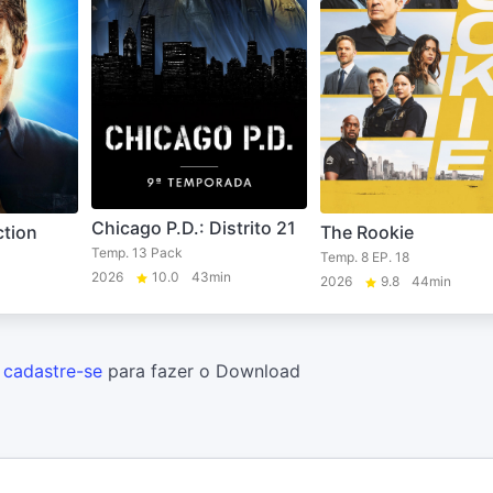
Chicago P.D.: Distrito 21
ction
The Rookie
Temp. 13 Pack
Temp. 8 EP. 18
2026
10.0
43min
2026
9.8
44min
u
cadastre-se
para fazer o Download